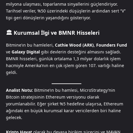
milyona ulaşması, toparlanma sinyallerini güçlendiriyor.
Tarihsel veriler, %50 üzerindeki düşüşlerin ardından sert “V”
tipi geri dönüşlerin yaşandığını gösteriyor.
🏛️ Kurumsal İlgi ve BMNR Hisseleri
Bitmine’ın bu hamleleri,
Cathie Wood (ARK)
,
Founders Fund
ve
Galaxy Digital
gibi devlerin desteğini almasını sağladı.
BMNR hisseleri, günlük ortalama 1,3 milyar dolarlık işlem
hacmiyle Amerika’nın en çok işlem gören 107. varlığı haline
geldi.
Analist Notu:
Bitmine’ın bu hamlesi, MicroStrategy’nin
Bitcoin stratejisinin Ethereum versiyonu olarak
yorumlanabilir. Eğer şirket %5 hedefine ulaşırsa, Ethereum
ağındaki en büyük kurumsal karar vericilerden biri haline
gelecek.
Kripto Hayat
olarak bu devasa birikim sürecini ve MAVAN