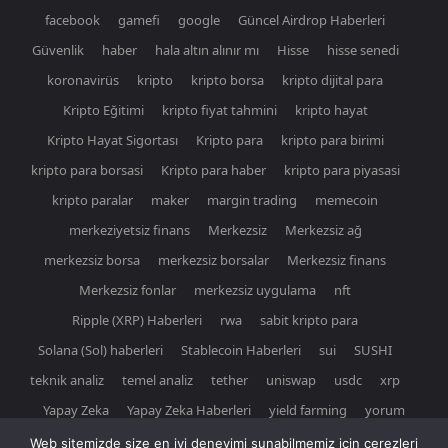
facebook
gamefi
google
Güncel Airdrop Haberleri
Güvenlik
haber
hala altın alınır mı
Hisse
hisse senedi
koronavirüs
kripto
kripto borsa
kripto dijital para
Kripto Eğitimi
kripto fiyat tahmini
kripto hayat
Kripto Hayat Sigortası
Kripto para
kripto para birimi
kripto para borsasi
Kripto para haber
kripto para piyasasi
kripto paralar
maker
margin trading
memecoin
merkeziyetsiz finans
Merkezsiz
Merkezsiz ağ
merkezsiz borsa
merkezsiz borsalar
Merkezsiz finans
Merkezsiz fonlar
merkezsiz uygulama
nft
Ripple (XRP) Haberleri
rwa
sabit kripto para
Solana (Sol) haberleri
Stablecoin Haberleri
sui
SUSHI
teknik analiz
temel analiz
tether
uniswap
usdc
xrp
Yapay Zeka
Yapay Zeka Haberleri
yield farming
yorum
Web sitemizde size en iyi deneyimi sunabilmemiz için çerezleri