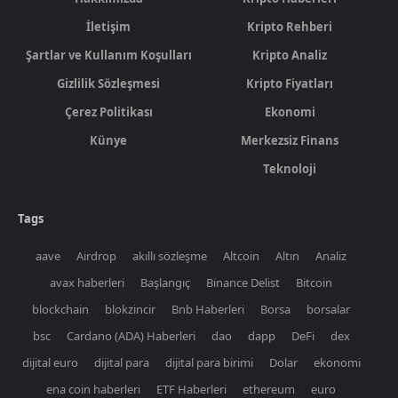
İletişim
Kripto Rehberi
Şartlar ve Kullanım Koşulları
Kripto Analiz
Gizlilik Sözleşmesi
Kripto Fiyatları
Çerez Politikası
Ekonomi
Künye
Merkezsiz Finans
Teknoloji
Tags
aave
Airdrop
akıllı sözleşme
Altcoin
Altın
Analiz
avax haberleri
Başlangıç
Binance Delist
Bitcoin
blockchain
blokzincir
Bnb Haberleri
Borsa
borsalar
bsc
Cardano (ADA) Haberleri
dao
dapp
DeFi
dex
dijital euro
dijital para
dijital para birimi
Dolar
ekonomi
ena coin haberleri
ETF Haberleri
ethereum
euro