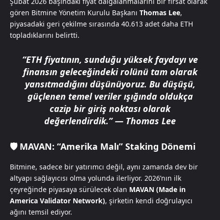
Şubat 2026 başındaki fiyat dalgalanmalarını bir fırsat olarak
gören Bitmine Yönetim Kurulu Başkanı
Thomas Lee
,
piyasadaki geri çekilme sırasında 40.613 adet daha ETH
topladıklarını belirtti.
“ETH fiyatının, sunduğu yüksek faydayı ve
finansın geleceğindeki rolünü tam olarak
yansıtmadığını düşünüyoruz. Bu düşüşü,
güçlenen temel veriler ışığında oldukça
cazip bir giriş noktası olarak
değerlendirdik.”
—
Thomas Lee
🛡️ MAVAN: “Amerika Malı” Staking Dönemi
Bitmine, sadece bir yatırımcı değil, aynı zamanda dev bir
altyapı sağlayıcısı olma yolunda ilerliyor. 2026’nın ilk
çeyreğinde piyasaya sürülecek olan
MAVAN (Made in
America Validator Network)
, şirketin kendi doğrulayıcı
ağını temsil ediyor.