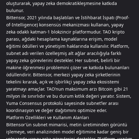
oluşturarak, yapay zeka demokratikleşmesine katkıda
bulunur.
Bittensor, 2021 yılında başlatılan ve İstihbarat İspatı (Proof-
of-Intelligence) konsensüs mekanizması kullanan, yapay
zeka odaklı katman-1 blokzincir platformudur. TAO kripto
parası, ağdaki hesaplama kaynaklarına erişim, model
eğitimi ödülleri ve yönetişim haklarında kullanılır. Platform,
subnet adı verilen özelleşmiş alt ağlar aracılığıyla farklı
yapay zeka görevlerini destekler. Her subnet, belirli bir
makine öğrenmesi problemini çözer ve katkıda bulunanları
ödüllendirir. Bittensor, merkezi yapay zeka şirketlerinin
tekelini kırarak, açık ve işbirlikçi yapay zeka ekosistemi
yaratmayı amaçlar. TAO’nun maksimum arzı Bitcoin gibi 21
milyon ile sınırlıdır ve bu durum kıtlık değeri yaratır. Sistem,
Yuma Consensus protokolü sayesinde subnet’ler arası
koordinasyon ve değer dağıtımını optimize eder.
Platform Özellikleri ve Kullanım Alanları
Bittensor’ün subnet mimarisi, metin üretiminden görüntü
işlemeye, veri analizinden model eğitimine kadar geniş bir
yelpazede yapay zeka görevlerini destekler. Platform, yazılım