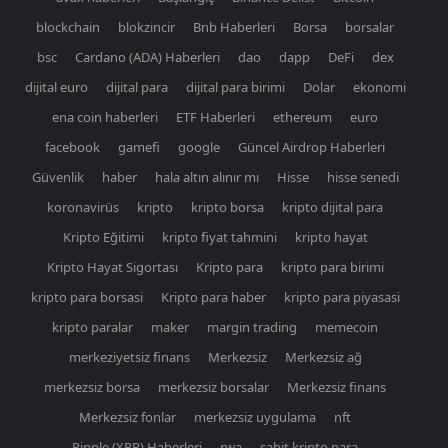
blockchain
blokzincir
Bnb Haberleri
Borsa
borsalar
bsc
Cardano (ADA) Haberleri
dao
dapp
DeFi
dex
dijital euro
dijital para
dijital para birimi
Dolar
ekonomi
ena coin haberleri
ETF Haberleri
ethereum
euro
facebook
gamefi
google
Güncel Airdrop Haberleri
Güvenlik
haber
hala altın alınır mı
Hisse
hisse senedi
koronavirüs
kripto
kripto borsa
kripto dijital para
Kripto Eğitimi
kripto fiyat tahmini
kripto hayat
Kripto Hayat Sigortası
Kripto para
kripto para birimi
kripto para borsasi
Kripto para haber
kripto para piyasasi
kripto paralar
maker
margin trading
memecoin
merkeziyetsiz finans
Merkezsiz
Merkezsiz ağ
merkezsiz borsa
merkezsiz borsalar
Merkezsiz finans
Merkezsiz fonlar
merkezsiz uygulama
nft
Ripple (XRP) Haberleri
rwa
sabit kripto para