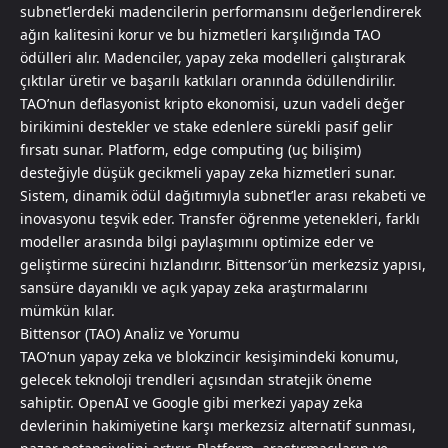
subnet’lerdeki madencilerin performansını değerlendirerek
ağın kalitesini korur ve bu hizmetleri karşılığında TAO
ödülleri alır. Madenciler, yapay zeka modelleri çalıştırarak
çıktılar üretir ve başarılı katkıları oranında ödüllendirilir.
TAO’nun deflasyonist kripto ekonomisi, uzun vadeli değer
birikimini destekler ve stake edenlere sürekli pasif gelir
fırsatı sunar. Platform, edge computing (uç bilişim)
desteğiyle düşük gecikmeli yapay zeka hizmetleri sunar.
Sistem, dinamik ödül dağıtımıyla subnet’ler arası rekabeti ve
inovasyonu teşvik eder. Transfer öğrenme yetenekleri, farklı
modeller arasında bilgi paylaşımını optimize eder ve
geliştirme sürecini hızlandırır. Bittensor’ün merkezsiz yapısı,
sansüre dayanıklı ve açık yapay zeka araştırmalarını
mümkün kılar.
Bittensor (TAO) Analiz ve Yorumu
TAO’nun yapay zeka ve blokzincir kesişimindeki konumu,
gelecek teknoloji trendleri açısından stratejik öneme
sahiptir. OpenAI ve Google gibi merkezi yapay zeka
devlerinin hakimiyetine karşı merkezsiz alternatif sunması,