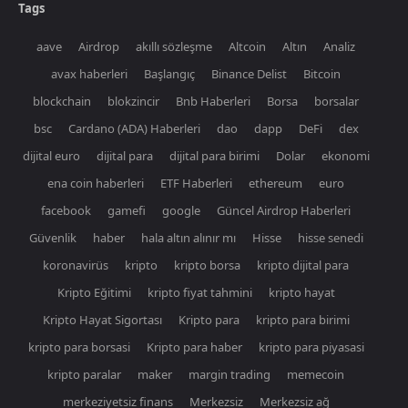
Tags
aave
Airdrop
akıllı sözleşme
Altcoin
Altın
Analiz
avax haberleri
Başlangıç
Binance Delist
Bitcoin
blockchain
blokzincir
Bnb Haberleri
Borsa
borsalar
bsc
Cardano (ADA) Haberleri
dao
dapp
DeFi
dex
dijital euro
dijital para
dijital para birimi
Dolar
ekonomi
ena coin haberleri
ETF Haberleri
ethereum
euro
facebook
gamefi
google
Güncel Airdrop Haberleri
Güvenlik
haber
hala altın alınır mı
Hisse
hisse senedi
koronavirüs
kripto
kripto borsa
kripto dijital para
Kripto Eğitimi
kripto fiyat tahmini
kripto hayat
Kripto Hayat Sigortası
Kripto para
kripto para birimi
kripto para borsasi
Kripto para haber
kripto para piyasasi
kripto paralar
maker
margin trading
memecoin
merkeziyetsiz finans
Merkezsiz
Merkezsiz ağ