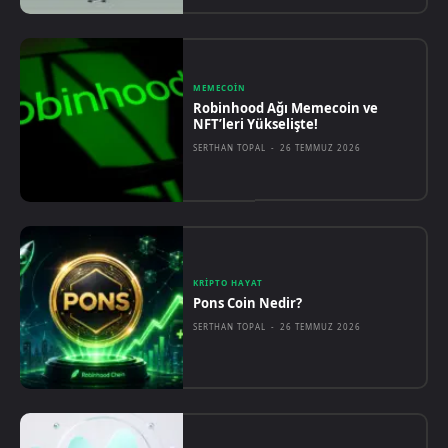
MEMECOIN
Robinhood Ağı Memecoin ve
NFT’leri Yükselişte!
SERTHAN TOPAL
-
26 TEMMUZ 2026
KRIPTO HAYAT
Pons Coin Nedir?
SERTHAN TOPAL
-
26 TEMMUZ 2026