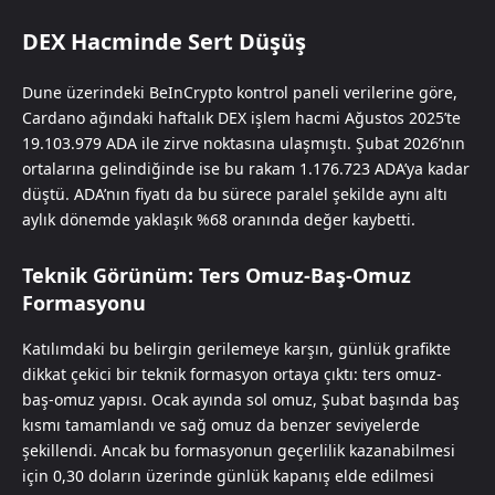
DEX Hacminde Sert Düşüş
Dune üzerindeki BeInCrypto kontrol paneli verilerine göre,
Cardano ağındaki haftalık DEX işlem hacmi Ağustos 2025’te
19.103.979 ADA ile zirve noktasına ulaşmıştı. Şubat 2026’nın
ortalarına gelindiğinde ise bu rakam 1.176.723 ADA’ya kadar
düştü. ADA’nın fiyatı da bu sürece paralel şekilde aynı altı
aylık dönemde yaklaşık %68 oranında değer kaybetti.
Teknik Görünüm: Ters Omuz-Baş-Omuz
Formasyonu
Katılımdaki bu belirgin gerilemeye karşın, günlük grafikte
dikkat çekici bir teknik formasyon ortaya çıktı: ters omuz-
baş-omuz yapısı. Ocak ayında sol omuz, Şubat başında baş
kısmı tamamlandı ve sağ omuz da benzer seviyelerde
şekillendi. Ancak bu formasyonun geçerlilik kazanabilmesi
için 0,30 doların üzerinde günlük kapanış elde edilmesi