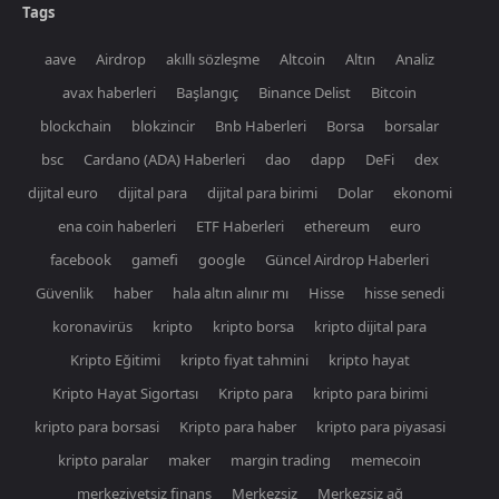
Tags
aave
Airdrop
akıllı sözleşme
Altcoin
Altın
Analiz
avax haberleri
Başlangıç
Binance Delist
Bitcoin
blockchain
blokzincir
Bnb Haberleri
Borsa
borsalar
bsc
Cardano (ADA) Haberleri
dao
dapp
DeFi
dex
dijital euro
dijital para
dijital para birimi
Dolar
ekonomi
ena coin haberleri
ETF Haberleri
ethereum
euro
facebook
gamefi
google
Güncel Airdrop Haberleri
Güvenlik
haber
hala altın alınır mı
Hisse
hisse senedi
koronavirüs
kripto
kripto borsa
kripto dijital para
Kripto Eğitimi
kripto fiyat tahmini
kripto hayat
Kripto Hayat Sigortası
Kripto para
kripto para birimi
kripto para borsasi
Kripto para haber
kripto para piyasasi
kripto paralar
maker
margin trading
memecoin
merkeziyetsiz finans
Merkezsiz
Merkezsiz ağ