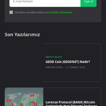
Üye ol
Okudum ve kabul ediyorum
Gizlilik Sözleşmesi
.
Son Yazılarımız
KRIPTO HAYAT
GEOD Coin (GEODNET) Nedir?
SERTHAN TOPAL
-
27 TEMMUZ 2026
Lorenzo Protocol (BANK) Bitcoin
Getirisinde Yeni Dönemi Zorluyor