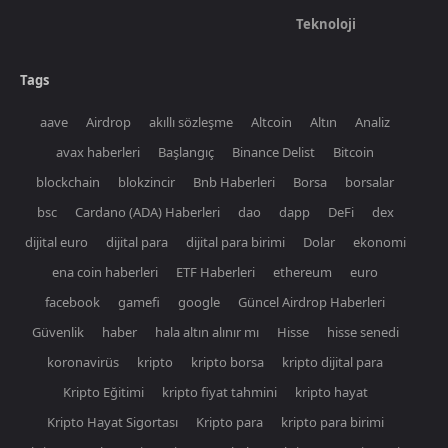
Teknoloji
Tags
aave
Airdrop
akıllı sözleşme
Altcoin
Altın
Analiz
avax haberleri
Başlangıç
Binance Delist
Bitcoin
blockchain
blokzincir
Bnb Haberleri
Borsa
borsalar
bsc
Cardano (ADA) Haberleri
dao
dapp
DeFi
dex
dijital euro
dijital para
dijital para birimi
Dolar
ekonomi
ena coin haberleri
ETF Haberleri
ethereum
euro
facebook
gamefi
google
Güncel Airdrop Haberleri
Güvenlik
haber
hala altın alınır mı
Hisse
hisse senedi
koronavirüs
kripto
kripto borsa
kripto dijital para
Kripto Eğitimi
kripto fiyat tahmini
kripto hayat
Kripto Hayat Sigortası
Kripto para
kripto para birimi