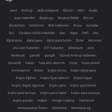
aave
Airdrop
akıllı sözleşme
Altcoin
Altın
Analiz
avax haberleri
Başlangıç
Binance Delist
Bitcoin
blockchain
blokzincir
Bnb Haberleri
Borsa
borsalar
bsc
Cardano (ADA) Haberleri
dao
dapp
DeFi
dex
dijital euro
dijital para
dijital para birimi
Dolar
ekonomi
ena coin haberleri
ETF Haberleri
ethereum
euro
facebook
gamefi
google
Güncel Airdrop Haberleri
Güvenlik
haber
hala altın alınır mı
Hisse
hisse senedi
koronavirüs
kripto
kripto borsa
kripto dijital para
Kripto Eğitimi
kripto fiyat tahmini
kripto hayat
Kripto Hayat Sigortası
Kripto para
kripto para birimi
kripto para borsasi
Kripto para haber
kripto para piyasasi
kripto paralar
maker
margin trading
memecoin
merkeziyetsiz finans
Merkezsiz
Merkezsiz ağ