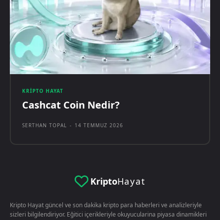
KRIPTO HAYAT
Cashcat Coin Nedir?
SERTHAN TOPAL
-
14 TEMMUZ 2026
Kripto
Hayat
Kripto Hayat güncel ve son dakika kripto para haberleri ve analizleriyle
sizleri bilgilendiriyor. Eğitici içerikleriyle okuyucularina piyasa dinamikleri