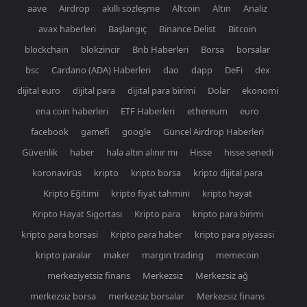
aave
Airdrop
akıllı sözleşme
Altcoin
Altın
Analiz
avax haberleri
Başlangıç
Binance Delist
Bitcoin
blockchain
blokzincir
Bnb Haberleri
Borsa
borsalar
bsc
Cardano (ADA) Haberleri
dao
dapp
DeFi
dex
dijital euro
dijital para
dijital para birimi
Dolar
ekonomi
ena coin haberleri
ETF Haberleri
ethereum
euro
facebook
gamefi
google
Güncel Airdrop Haberleri
Güvenlik
haber
hala altın alınır mı
Hisse
hisse senedi
koronavirüs
kripto
kripto borsa
kripto dijital para
Kripto Eğitimi
kripto fiyat tahmini
kripto hayat
Kripto Hayat Sigortası
Kripto para
kripto para birimi
kripto para borsasi
Kripto para haber
kripto para piyasasi
kripto paralar
maker
margin trading
memecoin
merkeziyetsiz finans
Merkezsiz
Merkezsiz ağ
merkezsiz borsa
merkezsiz borsalar
Merkezsiz finans