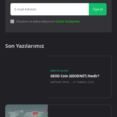
Üye ol
Okudum ve kabul ediyorum
Gizlilik Sözleşmesi
.
Son Yazılarımız
KRIPTO HAYAT
GEOD Coin (GEODNET) Nedir?
SERTHAN TOPAL
-
27 TEMMUZ 2026