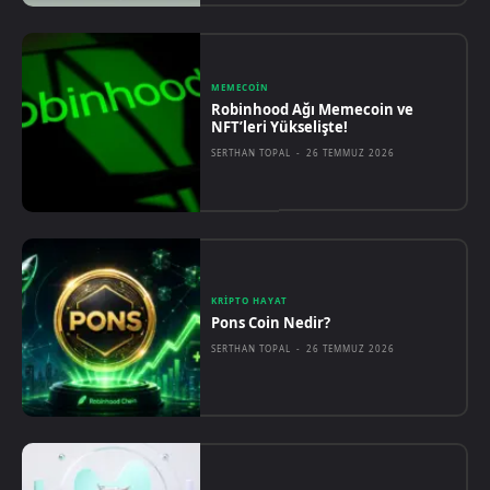
MEMECOIN
Robinhood Ağı Memecoin ve
NFT’leri Yükselişte!
SERTHAN TOPAL
-
26 TEMMUZ 2026
KRIPTO HAYAT
Pons Coin Nedir?
SERTHAN TOPAL
-
26 TEMMUZ 2026