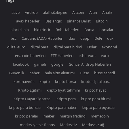
Tags
aave
Airdrop
akıllı sözleşme
Altcoin
Altın
Analiz
avax haberleri
Başlangıç
Binance Delist
Bitcoin
blockchain
blokzincir
Bnb Haberleri
Borsa
borsalar
bsc
Cardano (ADA) Haberleri
dao
dapp
DeFi
dex
dijital euro
dijital para
dijital para birimi
Dolar
ekonomi
ena coin haberleri
ETF Haberleri
ethereum
euro
facebook
gamefi
google
Güncel Airdrop Haberleri
Güvenlik
haber
hala altın alınır mı
Hisse
hisse senedi
koronavirüs
kripto
kripto borsa
kripto dijital para
Kripto Eğitimi
kripto fiyat tahmini
kripto hayat
Kripto Hayat Sigortası
Kripto para
kripto para birimi
kripto para borsasi
Kripto para haber
kripto para piyasasi
kripto paralar
maker
margin trading
memecoin
merkeziyetsiz finans
Merkezsiz
Merkezsiz ağ