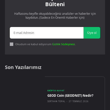
Bülteni
Haftasonu keyifle okuyabileceğiniz analizler ve haberler için
kaydolun. (Sadece En Önemli Haberler için)
Üye ol
Okudum ve kabul ediyorum
Gizlilik Sözleşmesi
.
Son Yazılarımız
KRIPTO HAYAT
GEOD Coin (GEODNET) Nedir?
SERTHAN TOPAL
-
27 TEMMUZ 2026