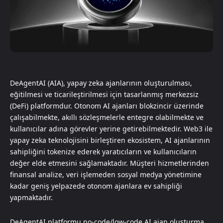
DeAgentAI (AIA), yapay zeka ajanlarının oluşturulması,
eğitilmesi ve ticarileştirilmesi için tasarlanmış merkezsiz
(DeFi) platformdur. Otonom AI ajanları blokzincir üzerinde
çalışabilmekte, akıllı sözleşmelerle entegre olabilmekte ve
kullanıcılar adına görevler yerine getirebilmektedir. Web3 ile
yapay zeka teknolojisini birleştiren ekosistem, AI ajanlarının
sahipliğini tokenize ederek yaratıcıların ve kullanıcıların
değer elde etmesini sağlamaktadır. Müşteri hizmetlerinden
finansal analize, veri işlemeden sosyal medya yönetimine
kadar geniş yelpazede otonom ajanlara ev sahipliği
yapmaktadır.
DeAgentAI platformu no-code/low-code AI ajan oluşturma