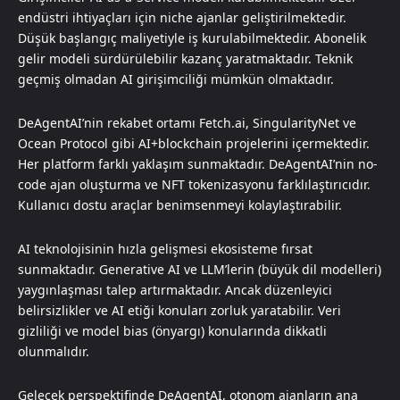
endüstri ihtiyaçları için niche ajanlar geliştirilmektedir.
Düşük başlangıç maliyetiyle iş kurulabilmektedir. Abonelik
gelir modeli sürdürülebilir kazanç yaratmaktadır. Teknik
geçmiş olmadan AI girişimciliği mümkün olmaktadır.
DeAgentAI’nin rekabet ortamı Fetch.ai, SingularityNet ve
Ocean Protocol gibi AI+blockchain projelerini içermektedir.
Her platform farklı yaklaşım sunmaktadır. DeAgentAI’nin no-
code ajan oluşturma ve NFT tokenizasyonu farklılaştırıcıdır.
Kullanıcı dostu araçlar benimsenmeyi kolaylaştırabilir.
AI teknolojisinin hızla gelişmesi ekosisteme fırsat
sunmaktadır. Generative AI ve LLM’lerin (büyük dil modelleri)
yaygınlaşması talep artırmaktadır. Ancak düzenleyici
belirsizlikler ve AI etiği konuları zorluk yaratabilir. Veri
gizliliği ve model bias (önyargı) konularında dikkatli
olunmalıdır.
Gelecek perspektifinde DeAgentAI, otonom ajanların ana