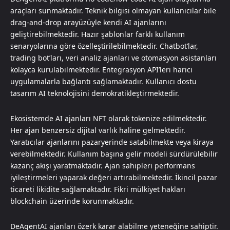
araçları sunmaktadır. Teknik bilgisi olmayan kullanıcılar bile
drag-and-drop arayüzüyle kendi AI ajanlarını
geliştirebilmektedir. Hazır şablonlar farklı kullanım
senaryolarına göre özelleştirilebilmektedir. Chatbot’lar,
trading bot’ları, veri analiz ajanları ve otomasyon asistanları
kolayca kurulabilmektedir. Entegrasyon API’leri harici
uygulamalarla bağlantı sağlamaktadır. Kullanıcı dostu
tasarım AI teknolojisini demokratikleştirmektedir.
Ekosistemde AI ajanları NFT olarak tokenize edilmektedir.
Her ajan benzersiz dijital varlık haline gelmektedir.
Yaratıcılar ajanlarını pazaryerinde satabilmekte veya kiraya
verebilmektedir. Kullanım başına gelir modeli sürdürülebilir
kazanç akışı yaratmaktadır. Ajan sahipleri performans
iyileştirmeleri yaparak değeri artırabilmektedir. İkincil pazar
ticareti likidite sağlamaktadır. Fikri mülkiyet hakları
blockchain üzerinde korunmaktadır.
DeAgentAI ajanları özerk karar alabilme yeteneğine sahiptir.