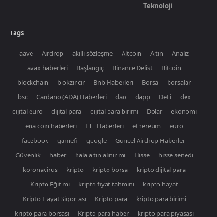
Teknoloji
Tags
aave
Airdrop
akıllı sözleşme
Altcoin
Altın
Analiz
avax haberleri
Başlangıç
Binance Delist
Bitcoin
blockchain
blokzincir
Bnb Haberleri
Borsa
borsalar
bsc
Cardano (ADA) Haberleri
dao
dapp
DeFi
dex
dijital euro
dijital para
dijital para birimi
Dolar
ekonomi
ena coin haberleri
ETF Haberleri
ethereum
euro
facebook
gamefi
google
Güncel Airdrop Haberleri
Güvenlik
haber
hala altın alınır mı
Hisse
hisse senedi
koronavirüs
kripto
kripto borsa
kripto dijital para
Kripto Eğitimi
kripto fiyat tahmini
kripto hayat
Kripto Hayat Sigortası
Kripto para
kripto para birimi
kripto para borsasi
Kripto para haber
kripto para piyasasi