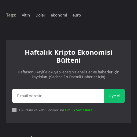
Tags:
Altın
Dolar
ekonomi
euro
Haftalık Kripto Ekonomisi
Bülteni
Haftasonu keyifle okuyabileceğiniz analizler ve haberler için
kaydolun. (Sadece En Önemli Haberler için)
Üye ol
Okudum ve kabul ediyorum
Gizlilik Sözleşmesi
.