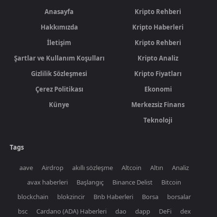
Anasayfa
Kripto Rehberi
Hakkımızda
Kripto Haberleri
İletişim
Kripto Rehberi
Şartlar ve Kullanım Koşulları
Kripto Analiz
Gizlilik Sözleşmesi
Kripto Fiyatları
Çerez Politikası
Ekonomi
Künye
Merkezsiz Finans
Teknoloji
Tags
aave
Airdrop
akıllı sözleşme
Altcoin
Altın
Analiz
avax haberleri
Başlangıç
Binance Delist
Bitcoin
blockchain
blokzincir
Bnb Haberleri
Borsa
borsalar
bsc
Cardano (ADA) Haberleri
dao
dapp
DeFi
dex