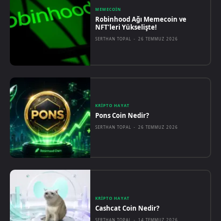
MEMECOIN
Robinhood Ağı Memecoin ve
NFT’leri Yükselişte!
SERTHAN TOPAL
-
26 TEMMUZ 2026
KRIPTO HAYAT
Pons Coin Nedir?
SERTHAN TOPAL
-
26 TEMMUZ 2026
KRIPTO HAYAT
Cashcat Coin Nedir?
SERTHAN TOPAL
-
14 TEMMUZ 2026