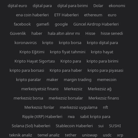
dijital euro
dijital para
dijital para birimi
Dolar
ekonomi
ena coin haberleri
ETF Haberleri
ethereum
euro
facebook
gamefi
google
Güncel Airdrop Haberleri
Güvenlik
haber
hala altın alınır mı
Hisse
hisse senedi
koronavirüs
kripto
kripto borsa
kripto dijital para
Kripto Eğitimi
kripto fiyat tahmini
kripto hayat
Kripto Hayat Sigortası
Kripto para
kripto para birimi
kripto para borsasi
Kripto para haber
kripto para piyasasi
kripto paralar
maker
margin trading
memecoin
merkeziyetsiz finans
Merkezsiz
Merkezsiz ağ
merkezsiz borsa
merkezsiz borsalar
Merkezsiz finans
Merkezsiz fonlar
merkezsiz uygulama
nft
Ripple (XRP) Haberleri
rwa
sabit kripto para
Solana (Sol) haberleri
Stablecoin Haberleri
sui
SUSHI
teknik analiz
temel analiz
tether
uniswap
usdc
xrp