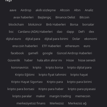
Tags
aave
Airdrop
akıllı sözleşme
Altcoin
Altın
Analiz
avax haberleri
Başlangıç
Binance Delist
Bitcoin
blockchain
blokzincir
Bnb Haberleri
Borsa
borsalar
bsc
Cardano (ADA) Haberleri
dao
dapp
DeFi
dex
dijital euro
dijital para
dijital para birimi
Dolar
ekonomi
ena coin haberleri
ETF Haberleri
ethereum
euro
facebook
gamefi
google
Güncel Airdrop Haberleri
Güvenlik
haber
hala altın alınır mı
Hisse
hisse senedi
koronavirüs
kripto
kripto borsa
kripto dijital para
Kripto Eğitimi
kripto fiyat tahmini
kripto hayat
Kripto Hayat Sigortası
Kripto para
kripto para birimi
kripto para borsasi
Kripto para haber
kripto para piyasasi
kripto paralar
maker
margin trading
memecoin
merkeziyetsiz finans
Merkezsiz
Merkezsiz ağ