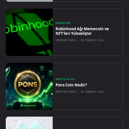
MEMECOIN
Robinhood Ağı Memecoin ve
NFT’leri Yükselişte!
SERTHAN TOPAL
-
26 TEMMUZ 2026
KRIPTO HAYAT
Pons Coin Nedir?
SERTHAN TOPAL
-
26 TEMMUZ 2026