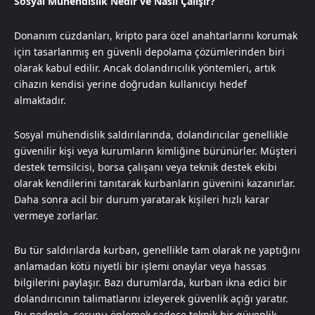
Sosyal Mühendislik Nedir ve Nasıl Çalışır?
Donanım cüzdanları, kripto para özel anahtarlarını korumak
için tasarlanmış en güvenli depolama çözümlerinden biri
olarak kabul edilir. Ancak dolandırıcılık yöntemleri, artık
cihazın kendisi yerine doğrudan kullanıcıyı hedef
almaktadır.
Sosyal mühendislik saldırılarında, dolandırıcılar genellikle
güvenilir kişi veya kurumların kimliğine bürünürler. Müşteri
destek temsilcisi, borsa çalışanı veya teknik destek ekibi
olarak kendilerini tanıtarak kurbanların güvenini kazanırlar.
Daha sonra acil bir durum yaratarak kişileri hızlı karar
vermeye zorlarlar.
Bu tür saldırılarda kurban, genellikle tam olarak ne yaptığını
anlamadan kötü niyetli bir işlemi onaylar veya hassas
bilgilerini paylaşır. Bazı durumlarda, kurban ikna edici bir
dolandırıcının talimatlarını izleyerek güvenlik açığı yaratır.
Bu nedenle, sorunu önlemek sadece teknik bir güvenlik