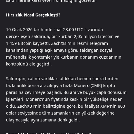
saldırılarına karşı yeterli olmadığını gösterdi.
Hırsızlık Nasıl Gerçekleşti?
10 Ocak 2026 tarihinde saat 23:00 UTC civarında
gerçekleşen saldırıda, bir kurban 2,05 milyon Litecoin ve
1.459 Bitcoin kaybetti. ZachXBT’nin resmi Telegram
kanalından yaptığı açıklamaya göre, saldırgan sosyal
mühendislik yöntemleriyle kurbanın donanım cüzdanının
kontrolünü ele geçirdi.
Saldırgan, çalıntı varlıkları aldıktan hemen sonra birden
fazla anlık borsa aracılığıyla hızla Monero (XMR) kripto
parasına çevirmeye başladı. Bu ani ve büyük çaplı dönüşüm
işlemleri, Monero’nun fiyatında keskin bir yükselişe neden
oldu. ZachXBT’nin belirttiğine göre, bu faaliyet XMR’nin 800
dolar seviyesinde tüm zamanların en yüksek değerine
ulaşmasıyla aynı zamana denk geldi.