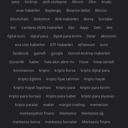
aave
Airdrop
akıllı sözleşme
Altcoin
Altın
Analiz
avax haberleri
Başlangıç
Binance Delist
Bitcoin
blockchain
blokzincir
Bnb Haberleri
Borsa
borsalar
bsc
Cardano (ADA) Haberleri
dao
dapp
DeFi
dex
dijital euro
dijital para
dijital para birimi
Dolar
ekonomi
ena coin haberleri
ETF Haberleri
ethereum
euro
facebook
gamefi
google
Güncel Airdrop Haberleri
Güvenlik
haber
hala altın alınır mı
Hisse
hisse senedi
koronavirüs
kripto
kripto borsa
kripto dijital para
Kripto Eğitimi
kripto fiyat tahmini
kripto hayat
Kripto Hayat Sigortası
Kripto para
kripto para birimi
kripto para borsasi
Kripto para haber
kripto para piyasasi
kripto paralar
maker
margin trading
memecoin
merkeziyetsiz finans
Merkezsiz
Merkezsiz ağ
merkezsiz borsa
merkezsiz borsalar
Merkezsiz finans