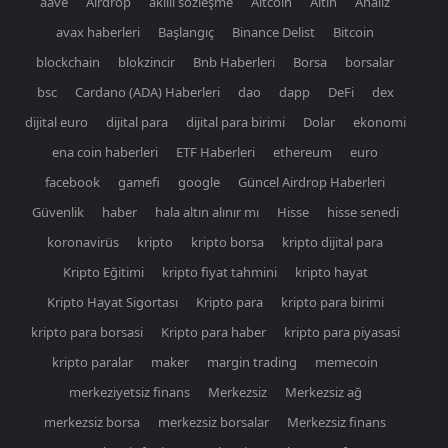
aave
Airdrop
akıllı sözleşme
Altcoin
Altın
Analiz
avax haberleri
Başlangıç
Binance Delist
Bitcoin
blockchain
blokzincir
Bnb Haberleri
Borsa
borsalar
bsc
Cardano (ADA) Haberleri
dao
dapp
DeFi
dex
dijital euro
dijital para
dijital para birimi
Dolar
ekonomi
ena coin haberleri
ETF Haberleri
ethereum
euro
facebook
gamefi
google
Güncel Airdrop Haberleri
Güvenlik
haber
hala altın alınır mı
Hisse
hisse senedi
koronavirüs
kripto
kripto borsa
kripto dijital para
Kripto Eğitimi
kripto fiyat tahmini
kripto hayat
Kripto Hayat Sigortası
Kripto para
kripto para birimi
kripto para borsasi
Kripto para haber
kripto para piyasasi
kripto paralar
maker
margin trading
memecoin
merkeziyetsiz finans
Merkezsiz
Merkezsiz ağ
merkezsiz borsa
merkezsiz borsalar
Merkezsiz finans