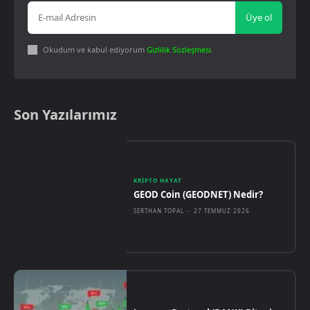
Üye ol
Okudum ve kabul ediyorum
Gizlilik Sözleşmesi
.
Son Yazılarımız
KRIPTO HAYAT
GEOD Coin (GEODNET) Nedir?
SERTHAN TOPAL
-
27 TEMMUZ 2026