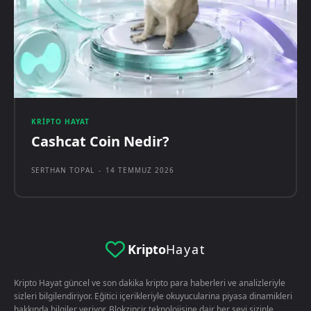
KRIPTO HAYAT
Cashcat Coin Nedir?
SERTHAN TOPAL
-
14 TEMMUZ 2026
Kripto
Hayat
Kripto Hayat güncel ve son dakika kripto para haberleri ve analizleriyle
sizleri bilgilendiriyor. Eğitici içerikleriyle okuyucularina piyasa dinamikleri
hakkında bilgiler veriyor. Blokzincir teknolojisine dair her şeyi sizinle