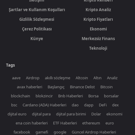
Şartlar ve Kullanım Koşulları
Kripto Analiz
Gizlilik Sözleşmesi
Kripto Fiyatları
Çerez Politikası
Ekonomi
Künye
Merkezsiz Finans
Teknoloji
Tags
aave
Airdrop
akıllı sözleşme
Altcoin
Altın
Analiz
avax haberleri
Başlangıç
Binance Delist
Bitcoin
blockchain
blokzincir
Bnb Haberleri
Borsa
borsalar
bsc
Cardano (ADA) Haberleri
dao
dapp
DeFi
dex
dijital euro
dijital para
dijital para birimi
Dolar
ekonomi
ena coin haberleri
ETF Haberleri
ethereum
euro
facebook
gamefi
google
Güncel Airdrop Haberleri