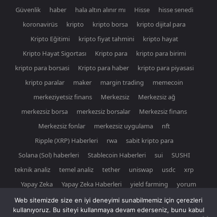
Güvenlik
haber
hala altın alınır mı
Hisse
hisse senedi
koronavirüs
kripto
kripto borsa
kripto dijital para
Kripto Eğitimi
kripto fiyat tahmini
kripto hayat
Kripto Hayat Sigortası
Kripto para
kripto para birimi
kripto para borsasi
Kripto para haber
kripto para piyasasi
kripto paralar
maker
margin trading
memecoin
merkeziyetsiz finans
Merkezsiz
Merkezsiz ağ
merkezsiz borsa
merkezsiz borsalar
Merkezsiz finans
Merkezsiz fonlar
merkezsiz uygulama
nft
Ripple (XRP) Haberleri
rwa
sabit kripto para
Solana (Sol) haberleri
Stablecoin Haberleri
sui
SUSHI
teknik analiz
temel analiz
tether
uniswap
usdc
xrp
Yapay Zeka
Yapay Zeka Haberleri
yield farming
yorum
Web sitemizde size en iyi deneyimi sunabilmemiz için çerezleri
kullanıyoruz. Bu siteyi kullanmaya devam ederseniz, bunu kabul