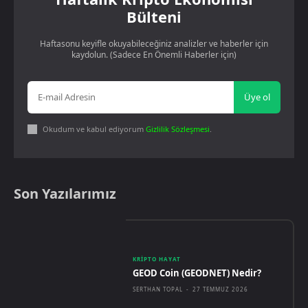
Bülteni
Haftasonu keyifle okuyabileceğiniz analizler ve haberler için
kaydolun. (Sadece En Önemli Haberler için)
Üye ol
Okudum ve kabul ediyorum
Gizlilik Sözleşmesi
.
Son Yazılarımız
KRIPTO HAYAT
GEOD Coin (GEODNET) Nedir?
SERTHAN TOPAL
-
27 TEMMUZ 2026