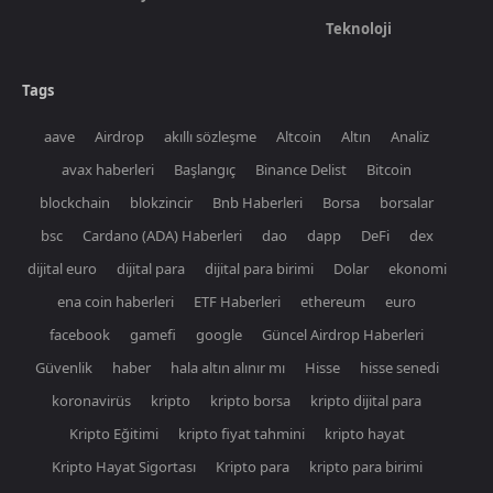
Teknoloji
Tags
aave
Airdrop
akıllı sözleşme
Altcoin
Altın
Analiz
avax haberleri
Başlangıç
Binance Delist
Bitcoin
blockchain
blokzincir
Bnb Haberleri
Borsa
borsalar
bsc
Cardano (ADA) Haberleri
dao
dapp
DeFi
dex
dijital euro
dijital para
dijital para birimi
Dolar
ekonomi
ena coin haberleri
ETF Haberleri
ethereum
euro
facebook
gamefi
google
Güncel Airdrop Haberleri
Güvenlik
haber
hala altın alınır mı
Hisse
hisse senedi
koronavirüs
kripto
kripto borsa
kripto dijital para
Kripto Eğitimi
kripto fiyat tahmini
kripto hayat
Kripto Hayat Sigortası
Kripto para
kripto para birimi