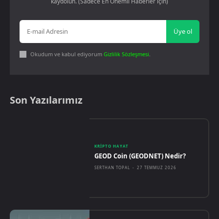
kaydolun. (Sadece En Önemli Haberler için)
Üye ol
Okudum ve kabul ediyorum
Gizlilik Sözleşmesi
.
Son Yazılarımız
KRIPTO HAYAT
GEOD Coin (GEODNET) Nedir?
SERTHAN TOPAL
-
27 TEMMUZ 2026