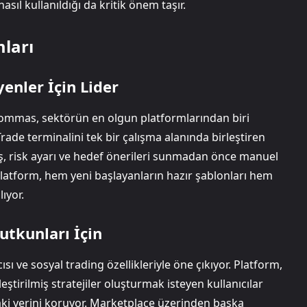
sıl kullanıldığı da kritik önem taşır.
mları
enler İçin Lider
mmas, sektörün en olgun platformlarından biri
rade terminalini tek bir çalışma alanında birleştiren
iriş, risk ayarı ve hedef önerileri sunmadan önce manuel
u platform, hem yeni başlayanların hazır şablonları hem
lıyor.
utkunları İçin
ı ve sosyal trading özellikleriyle öne çıkıyor. Platform,
tirilmiş stratejiler oluşturmak isteyen kullanıcılar
daki yerini koruyor. Marketplace üzerinden başka