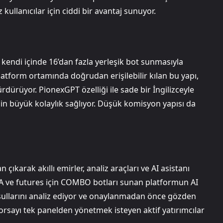
kullanıcılar için ciddi bir avantaj sunuyor.
endi içinde 16’dan fazla yerleşik bot sunmasıyla
platform ortamında doğrudan erişilebilir kılan bu yapı,
rdürüyor. PionexGPT özelliği ile sade bir İngilizceyle
r için büyük kolaylık sağlıyor. Düşük komisyon yapısı da
çıkarak akıllı emirler, analiz araçları ve AI asistanı
DCA ve futures için COMBO botları sunan platformun AI
koşullarını analiz ediyor ve onaylanmadan önce gözden
borsayı tek panelden yönetmek isteyen aktif yatırımcılar