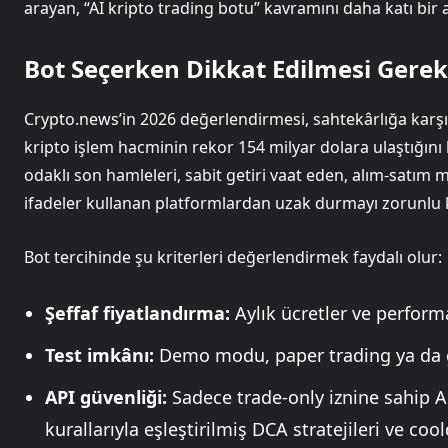
arayan, “AI kripto trading botu” kavramını daha katı bir a
Bot Seçerken Dikkat Edilmesi Gerek
Crypto.news’in 2026 değerlendirmesi, sahtekârlığa karşı ne
kripto işlem hacminin rekor 154 milyar dolara ulaştığın
odaklı son hamleleri, sabit getiri vaat eden, alım-satım m
ifadeler kullanan platformlardan uzak durmayı zorunlu kı
Bot tercihinde şu kriterleri değerlendirmek faydalı olur:
Şeffaf fiyatlandırma:
Aylık ücretler ve performa
Test imkânı:
Demo modu, paper trading ya da g
API güvenliği:
Sadece trade-only iznine sahip API
kurallarıyla eşleştirilmiş DCA stratejileri ve co