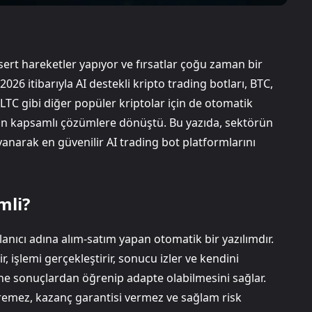
e sert hareketler yapıyor ve fırsatlar çoğu zaman bir
26 itibarıyla AI destekli kripto trading botları, BTC,
LTC gibi diğer popüler kriptolar için de otomatik
sunan kapsamlı çözümlere dönüştü. Bu yazıda, sektörün
yanarak en güvenilir AI trading bot platformlarını
mli?
llanıcı adına alım-satım yapan otomatik bir yazılımdır.
ir, işlemi gerçekleştirir, sonucu izler ve kendini
erine sonuçlardan öğrenip adapte olabilmesini sağlar.
remez, kazanç garantisi vermez ve sağlam risk