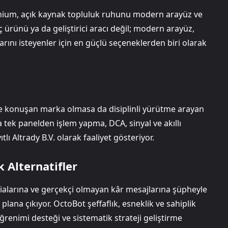
nium, açık kaynak topluluk ruhunu modern arayüz ve
ç ürünü ya da geliştirici aracı değil; modern arayüz,
jlarını isteyenler için en güçlü seçeneklerden biri olarak
le konuşan marka olmasa da disiplinli yürütme arayan
da tek panelden işlem yapma, DCA, sinyal ve akıllı
lı Altrady B.V. olarak faaliyet gösteriyor.
 Alternatifler
ialarına ve gerçekçi olmayan kâr mesajlarına şüpheyle
plana çıkıyor. OctoBot şeffaflık, esneklik ve sahiplik
renimi desteği ve sistematik strateji geliştirme