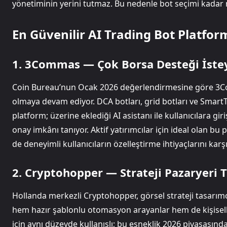
yönetiminin yerini tutmaz. Bu nedenle bot seçimi kadar na
En Güvenilir AI Trading Bot Platfor
1. 3Commas — Çok Borsa Desteği İstey
Coin Bureau’nun Ocak 2026 değerlendirmesine göre 3Co
olmaya devam ediyor. DCA botları, grid botları ve SmartT
platform; üzerine eklediği AI asistanı ile kullanıcılara g
onay imkânı tanıyor. Aktif yatırımcılar için ideal olan b
de deneyimli kullanıcıların özelleştirme ihtiyaçlarını karşı
2. Cryptohopper — Strateji Pazaryeri T
Hollanda merkezli Cryptohopper, görsel strateji tasarımcıs
hem hazır şablonlu otomasyon arayanlar hem de kişiselleş
için aynı düzeyde kullanışlı; bu esneklik 2026 piyasasın