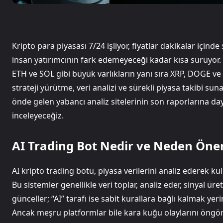
Kripto para piyasası 7/24 işliyor, fiyatlar dakikalar içind
insan yatırımcının fark edemeyeceği kadar kısa sürüyor. 20
ETH ve SOL gibi büyük varlıkların yanı sıra XRP, DOGE ve 
strateji yürütme, veri analizi ve sürekli piyasa takibi 
önde gelen yabancı analiz sitelerinin son raporlarına da
inceleyeceğiz.
AI Trading Bot Nedir ve Neden Öne
AI kripto trading botu, piyasa verilerini analiz ederek ku
Bu sistemler genellikle veri toplar, analiz eder, sinyal üret
günceller; “AI” tarafı ise sabit kurallara bağlı kalmak y
Ancak meşru platformlar bile kara kuğu olaylarını öngö