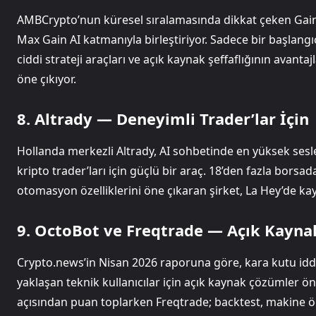
AMBCrypto’nun küresel sıralamasında dikkat çeken Gai
Max Gain AI katmanıyla birleştiriyor. Sadece bir başlangı
ciddi strateji araçları ve açık kaynak şeffaflığının avanta
öne çıkıyor.
8. Altrady — Deneyimli Trader’lar İçin
Hollanda merkezli Altrady, AI sohbetinde en yüksek ses
kripto trader’ları için güçlü bir araç. 18’den fazla borsa
otomasyon özelliklerini öne çıkaran şirket, La Hey’de kayıt
9. OctoBot ve Freqtrade — Açık Kaynak
Crypto.news’in Nisan 2026 raporuna göre, kara kutu idd
yaklaşan teknik kullanıcılar için açık kaynak çözümler ön 
açısından puan toplarken Freqtrade; backtest, makine öğ