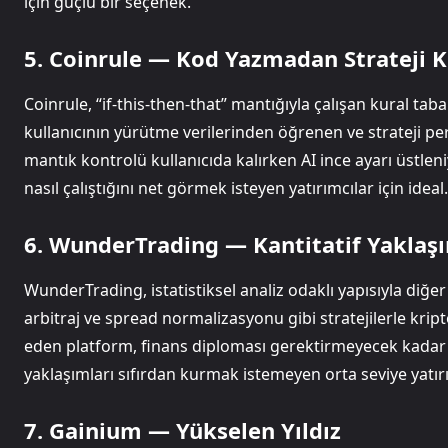
için güçlü bir seçenek.
5. Coinrule — Kod Yazmadan Strateji
Coinrule, “if-this-then-that” mantığıyla çalışan kural taba
kullanıcının yürütme verilerinden öğrenen ve strateji 
mantık kontrolü kullanıcıda kalırken AI ince ayarı üst
nasıl çalıştığını net görmek isteyen yatırımcılar için ideal.
6. WunderTrading — Kantitatif Yaklaş
WunderTrading, istatistiksel analiz odaklı yapısıyla diğer
arbitraj ve spread normalizasyonu gibi stratejilerle krip
eden platform, finans diploması gerektirmeyecek kadar k
yaklaşımları sıfırdan kurmak istemeyen orta seviye yatırı
7. Gainium — Yükselen Yıldız