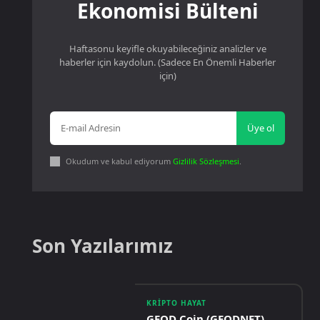
Ekonomisi Bülteni
Haftasonu keyifle okuyabileceğiniz analizler ve
haberler için kaydolun. (Sadece En Önemli Haberler
için)
Üye ol
Okudum ve kabul ediyorum
Gizlilik Sözleşmesi
.
Son Yazılarımız
KRIPTO HAYAT
GEOD Coin (GEODNET)