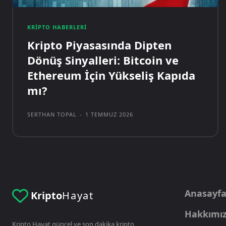
KRIPTO HABERLERI
Kripto Piyasasında Dipten
Dönüş Sinyalleri: Bitcoin ve
Ethereum İçin Yükseliş Kapıda
mı?
SERTHAN TOPAL
-
1 TEMMUZ 2026
Anasayf
Kripto
Hayat
Hakkımı
Kripto Hayat güncel ve son dakika kripto