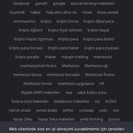
facebook
gamefi
google
Güncel Airdrop Haberleri
Güvenlik
haber
hala altın alınır mı
Hisse
hisse senedi
koronavirüs
kripto
kripto borsa
kripto dijital para
Kripto Eğitimi
kripto fiyat tahmini
kripto hayat
Kripto Hayat Sigortası
Kripto para
kripto para birimi
kripto para borsasi
Kripto para haber
kripto para piyasasi
kripto paralar
maker
margin trading
memecoin
merkeziyetsiz finans
Merkezsiz
Merkezsiz ağ
merkezsiz borsa
merkezsiz borsalar
Merkezsiz finans
Merkezsiz fonlar
merkezsiz uygulama
nft
Ripple (XRP) Haberleri
rwa
sabit kripto para
Solana (Sol) haberleri
Stablecoin Haberleri
sui
SUSHI
teknik analiz
temel analiz
tether
uniswap
usdc
xrp
Yapay Zeka
Yapay Zeka Haberleri
yield farming
yorum
Web sitemizde size en iyi deneyimi sunabilmemiz için çerezleri