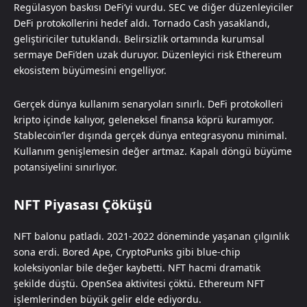
Regülasyon baskısı DeFi’yi vurdu. SEC ve diğer düzenleyiciler
DeFi protokollerini hedef aldı. Tornado Cash yasaklandı,
geliştiriciler tutuklandı. Belirsizlik ortamında kurumsal
sermaye DeFi’den uzak duruyor. Düzenleyici risk Ethereum
ekosistem büyümesini engelliyor.
Gerçek dünya kullanım senaryoları sınırlı. DeFi protokolleri
kripto içinde kalıyor, geleneksel finansa köprü kuramıyor.
Stablecoin’ler dışında gerçek dünya entegrasyonu minimal.
Kullanım genişlemesin değer artmaz. Kapalı döngü büyüme
potansiyelini sınırlıyor.
NFT Piyasası Çöküşü
NFT balonu patladı. 2021-2022 döneminde yaşanan çılgınlık
sona erdi. Bored Ape, CryptoPunks gibi blue-chip
koleksiyonlar bile değer kaybetti. NFT hacmi dramatik
şekilde düştü. OpenSea aktivitesi çöktü. Ethereum NFT
işlemlerinden büyük gelir elde ediyordu.