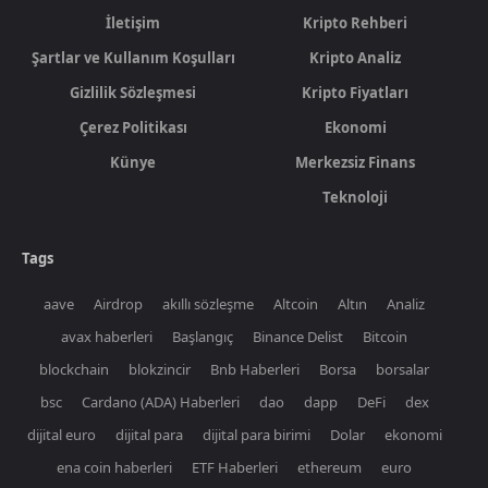
İletişim
Kripto Rehberi
Şartlar ve Kullanım Koşulları
Kripto Analiz
Gizlilik Sözleşmesi
Kripto Fiyatları
Çerez Politikası
Ekonomi
Künye
Merkezsiz Finans
Teknoloji
Tags
aave
Airdrop
akıllı sözleşme
Altcoin
Altın
Analiz
avax haberleri
Başlangıç
Binance Delist
Bitcoin
blockchain
blokzincir
Bnb Haberleri
Borsa
borsalar
bsc
Cardano (ADA) Haberleri
dao
dapp
DeFi
dex
dijital euro
dijital para
dijital para birimi
Dolar
ekonomi
ena coin haberleri
ETF Haberleri
ethereum
euro