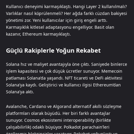
Kullanıcı deneyimi karmaşıklaştı. Hangi Layer 2 kullanılmalı?
Varlıklar nasıl köprülenmeli? Her ağda farklı cüzdan bakiyesi
yönetimi zor. Yeni kullanıcılar için giriş engeli arttı.
Karmaşıklık kitlesel adaptasyonu engelliyor. Basit olan
kazanır, Ethereum karmaşıklaştı.
Güçlü Rakiplerle Yoğun Rekabet
Solana hız ve maliyet avantajıyla öne çıktı. Saniyede binlerce
işlem kapasitesi ve çok düşük ücretler sunuyor. Memecoin
patlaması Solana’da yaşandı. NFT ticareti ve DeFi aktivitesi
Solana’ya kaydı. Geliştirici ve kullanıcı ilgisi Ethereum’dan
Solana’ya aktı.
Avalanche, Cardano ve Algorand alternatif akıllı sözleşme
platformları olarak büyüdü. Her biri farklı avantajlar
sunuyor. Cosmos ekosistemi interoperability (birlikte
çalışabilirlik) odaklı büyüyor. Polkadot parachain’leri
özelleşmiş blokzincirler yaratıyor. Rekabet yoğunlaştı ve