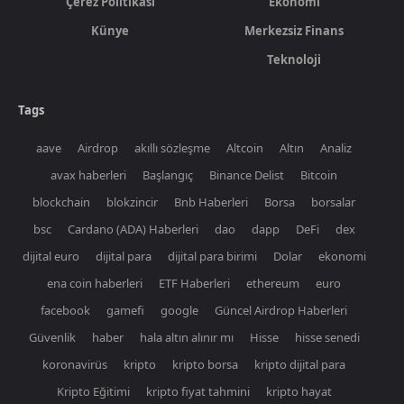
Çerez Politikası
Ekonomi
Künye
Merkezsiz Finans
Teknoloji
Tags
aave
Airdrop
akıllı sözleşme
Altcoin
Altın
Analiz
avax haberleri
Başlangıç
Binance Delist
Bitcoin
blockchain
blokzincir
Bnb Haberleri
Borsa
borsalar
bsc
Cardano (ADA) Haberleri
dao
dapp
DeFi
dex
dijital euro
dijital para
dijital para birimi
Dolar
ekonomi
ena coin haberleri
ETF Haberleri
ethereum
euro
facebook
gamefi
google
Güncel Airdrop Haberleri
Güvenlik
haber
hala altın alınır mı
Hisse
hisse senedi
koronavirüs
kripto
kripto borsa
kripto dijital para
Kripto Eğitimi
kripto fiyat tahmini
kripto hayat