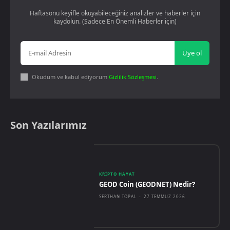
Haftasonu keyifle okuyabileceğiniz analizler ve haberler için
kaydolun. (Sadece En Önemli Haberler için)
Üye ol
Okudum ve kabul ediyorum
Gizlilik Sözleşmesi
.
Son Yazılarımız
KRIPTO HAYAT
GEOD Coin (GEODNET) Nedir?
SERTHAN TOPAL
-
27 TEMMUZ 2026