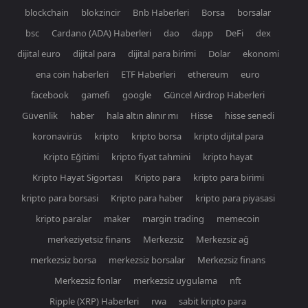
blockchain
blokzincir
Bnb Haberleri
Borsa
borsalar
bsc
Cardano (ADA) Haberleri
dao
dapp
DeFi
dex
dijital euro
dijital para
dijital para birimi
Dolar
ekonomi
ena coin haberleri
ETF Haberleri
ethereum
euro
facebook
gamefi
google
Güncel Airdrop Haberleri
Güvenlik
haber
hala altın alınır mı
Hisse
hisse senedi
koronavirüs
kripto
kripto borsa
kripto dijital para
Kripto Eğitimi
kripto fiyat tahmini
kripto hayat
Kripto Hayat Sigortası
Kripto para
kripto para birimi
kripto para borsasi
Kripto para haber
kripto para piyasasi
kripto paralar
maker
margin trading
memecoin
merkeziyetsiz finans
Merkezsiz
Merkezsiz ağ
merkezsiz borsa
merkezsiz borsalar
Merkezsiz finans
Merkezsiz fonlar
merkezsiz uygulama
nft
Ripple (XRP) Haberleri
rwa
sabit kripto para