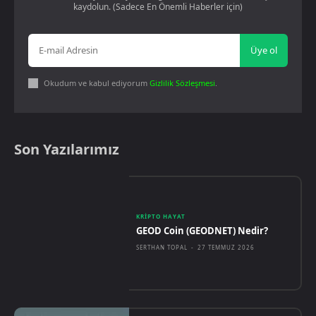
kaydolun. (Sadece En Önemli Haberler için)
Üye ol
Okudum ve kabul ediyorum
Gizlilik Sözleşmesi
.
Son Yazılarımız
KRIPTO HAYAT
GEOD Coin (GEODNET) Nedir?
SERTHAN TOPAL
-
27 TEMMUZ 2026