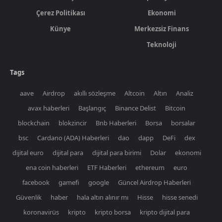
Çerez Politikası
Ekonomi
Künye
Merkezsiz Finans
Teknoloji
Tags
aave
Airdrop
akıllı sözleşme
Altcoin
Altın
Analiz
avax haberleri
Başlangıç
Binance Delist
Bitcoin
blockchain
blokzincir
Bnb Haberleri
Borsa
borsalar
bsc
Cardano (ADA) Haberleri
dao
dapp
DeFi
dex
dijital euro
dijital para
dijital para birimi
Dolar
ekonomi
ena coin haberleri
ETF Haberleri
ethereum
euro
facebook
gamefi
google
Güncel Airdrop Haberleri
Güvenlik
haber
hala altın alınır mı
Hisse
hisse senedi
koronavirüs
kripto
kripto borsa
kripto dijital para