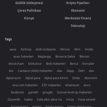
Gizlilik Sözleşmesi
Kripto Fiyatları
Çerez Politikası
Ekonomi
Künye
Merkezsiz Finans
Teknoloji
Tags
aave
Airdrop
akıllı sözleşme
Altcoin
Altın
Analiz
avax haberleri
Başlangıç
Binance Delist
Bitcoin
blockchain
blokzincir
Bnb Haberleri
Borsa
borsalar
bsc
Cardano (ADA) Haberleri
dao
dapp
DeFi
dex
dijital euro
dijital para
dijital para birimi
Dolar
ekonomi
ena coin haberleri
ETF Haberleri
ethereum
euro
facebook
gamefi
google
Güncel Airdrop Haberleri
Güvenlik
haber
hala altın alınır mı
Hisse
hisse senedi
koronavirüs
kripto
kripto borsa
kripto dijital para