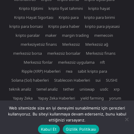
Kripto Eğitimi
kripto fiyat tahmini
kripto hayat
Kripto Hayat Sigortası
Kripto para
kripto para birimi
kripto para borsasi
Kripto para haber
kripto para piyasasi
kripto paralar
maker
margin trading
memecoin
merkeziyetsiz finans
Merkezsiz
Merkezsiz ağ
merkezsiz borsa
merkezsiz borsalar
Merkezsiz finans
Merkezsiz fonlar
merkezsiz uygulama
nft
Ripple (XRP) Haberleri
rwa
sabit kripto para
Solana (Sol) haberleri
Stablecoin Haberleri
sui
SUSHI
teknik analiz
temel analiz
tether
uniswap
usdc
xrp
Yapay Zeka
Yapay Zeka Haberleri
yield farming
yorum
Web sitemizde size en iyi deneyimi sunabilmemiz için çerezleri
kullanıyoruz. Bu siteyi kullanmaya devam ederseniz, bunu kabul
ettiğinizi varsayarız.
© Newspaper WordPress Theme by TagDiv
Kabul Et
Gizlilik Politikası