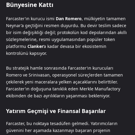
Bünyesine Kattı
Farcaster’ın kurucu ismi
Dan Romero
, mülkiyetin tamamen
Neynar’a geçtiğini resmen duyurdu. Bu devir teslim sadece
bir isim değişikliği değil; protokolün kod depolarından akıllı
sözleşmelerine, resmi uygulamasından popüler token
platformu
Clanker
‘a kadar devasa bir ekosistemin
kontrolünü kapsıyor.
Bu stratejik hamle sonrasında Farcaster’ın kurucuları
Romero ve Srinivasan, operasyonel süreçlerden tamamen
çekilerek yeni maceralara yelken açacaklarını belirttiler.
Farcaster’ın doğuşuna tanıklık eden Merkle Manufactory
ekibinden de bazı ayrılıkların yaşanması bekleniyor.
Yatırım Geçmişi ve Finansal Başarılar
Farcaster, bu noktaya tesadüfen gelmedi. Yatırımcıların
güvenini her aşamada kazanmayı başaran projenin