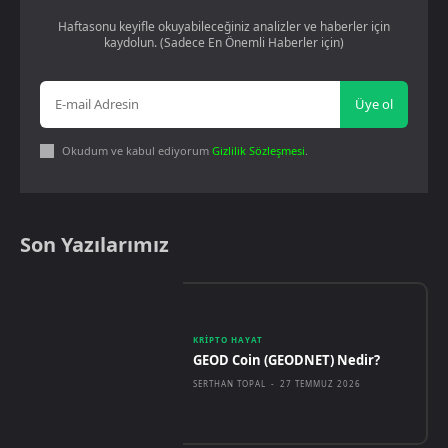
Haftasonu keyifle okuyabileceğiniz analizler ve haberler için
kaydolun. (Sadece En Önemli Haberler için)
Üye ol
Okudum ve kabul ediyorum
Gizlilik Sözleşmesi
.
Son Yazılarımız
KRIPTO HAYAT
GEOD Coin (GEODNET) Nedir?
SERTHAN TOPAL
-
27 TEMMUZ 2026