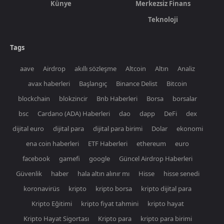
Künye
Merkezsiz Finans
Teknoloji
Tags
aave
Airdrop
akıllı sözleşme
Altcoin
Altın
Analiz
avax haberleri
Başlangıç
Binance Delist
Bitcoin
blockchain
blokzincir
Bnb Haberleri
Borsa
borsalar
bsc
Cardano (ADA) Haberleri
dao
dapp
DeFi
dex
dijital euro
dijital para
dijital para birimi
Dolar
ekonomi
ena coin haberleri
ETF Haberleri
ethereum
euro
facebook
gamefi
google
Güncel Airdrop Haberleri
Güvenlik
haber
hala altın alınır mı
Hisse
hisse senedi
koronavirüs
kripto
kripto borsa
kripto dijital para
Kripto Eğitimi
kripto fiyat tahmini
kripto hayat
Kripto Hayat Sigortası
Kripto para
kripto para birimi