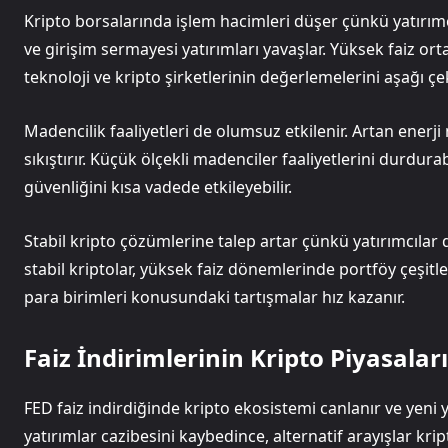
Kripto borsalarında işlem hacimleri düşer çünkü yatırımcıl
ve girişim sermayesi yatırımları yavaşlar. Yüksek faiz ort
teknoloji ve kripto şirketlerinin değerlemelerini aşağı çe
Madencilik faaliyetleri de olumsuz etkilenir. Artan enerji m
sıkıştırır. Küçük ölçekli madenciler faaliyetlerini durdur
güvenliğini kısa vadede etkileyebilir.
Stabil kripto çözümlerine talep artar çünkü yatırımcılar
stabil kriptolar, yüksek faiz dönemlerinde portföy çeşitlen
para birimleri konusundaki tartışmalar hız kazanır.
Faiz İndirimlerinin Kripto Piyasalar
FED faiz indirdiğinde kripto ekosistemi canlanır ve yeni y
yatırımlar cazibesini kaybedince, alternatif arayışlar kri