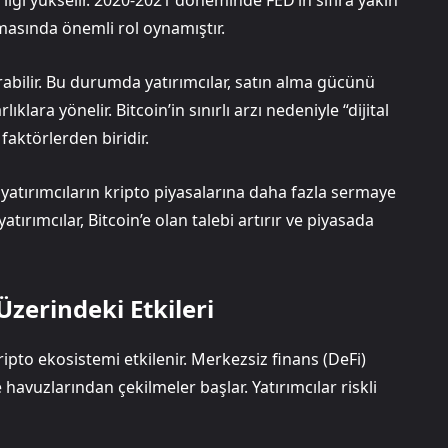
an ilgi yükselir. 2020-2021 döneminde FED’in sıfıra yakın
kmasında önemli rol oynamıştır.
rabilir. Bu durumda yatırımcılar, satın alma gücünü
ara yönelir. Bitcoin’in sınırlı arzı nedeniyle “dijital
faktörlerden biridir.
tırımcıların kripto piyasalarına daha fazla sermaye
tırımcılar, Bitcoin’e olan talebi artırır ve piyasada
Üzerindeki Etkileri
ripto ekosistemi etkilenir. Merkezsiz finans (DeFi)
 havuzlarından çekilmeler başlar. Yatırımcılar riskli