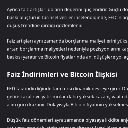
Ayrıca faiz artışları doların değerini güçlendirir. Güçlü d
baskı oluşturur. Tarihsel veriler incelendiğinde, FED’in a
düşüş trendine girdiği gözlemlenir.
Faiz artışları aynı zamanda borçlanma maliyetlerini yüksel
artan borçlanma maliyetleri nedeniyle pozisyonlarını ka
baskısı yaratır ve Bitcoin fiyatlarında ani düşüşlere yol aça
Faiz İndirimleri ve Bitcoin İlişkisi
FED faiz indirdiğinde tam tersi dinamik devreye girer. D
getirisi azalır ve yatırımcılar daha yüksek kazanç vaat ed
alım gücü kazanır. Dolayısıyla Bitcoin fiyatının yükselmesi
Düşük faiz dönemleri aynı zamanda piyasaya likidite enje