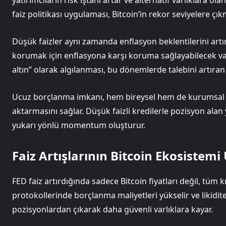
yatırımcıların risk iştahı artar ve alternatif varlıklara ol
faiz politikası uygulaması, Bitcoin’in rekor seviyelere çı
Düşük faizler aynı zamanda enflasyon beklentilerini artı
korumak için enflasyona karşı koruma sağlayabilecek varlıkl
altın” olarak algılanması, bu dönemlerde talebini artıran 
Ucuz borçlanma imkanı, hem bireysel hem de kurumsal ya
aktarmasını sağlar. Düşük faizli kredilerle pozisyon alan ya
yukarı yönlü momentum oluşturur.
Faiz Artışlarının Bitcoin Ekosistemi 
FED faiz artırdığında sadece Bitcoin fiyatları değil, tüm k
protokollerinde borçlanma maliyetleri yükselir ve likidite
pozisyonlardan çıkarak daha güvenli varlıklara kayar.