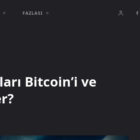
FAZLASI
arı Bitcoin’i ve
er?