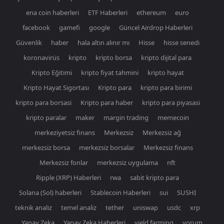
ena coin haberleri
ETF Haberleri
ethereum
euro
facebook
gamefi
google
Güncel Airdrop Haberleri
Güvenlik
haber
hala altın alınır mı
Hisse
hisse senedi
koronavirüs
kripto
kripto borsa
kripto dijital para
Kripto Eğitimi
kripto fiyat tahmini
kripto hayat
Kripto Hayat Sigortası
Kripto para
kripto para birimi
kripto para borsasi
Kripto para haber
kripto para piyasasi
kripto paralar
maker
margin trading
memecoin
merkeziyetsiz finans
Merkezsiz
Merkezsiz ağ
merkezsiz borsa
merkezsiz borsalar
Merkezsiz finans
Merkezsiz fonlar
merkezsiz uygulama
nft
Ripple (XRP) Haberleri
rwa
sabit kripto para
Solana (Sol) haberleri
Stablecoin Haberleri
sui
SUSHI
teknik analiz
temel analiz
tether
uniswap
usdc
xrp
Yapay Zeka
Yapay Zeka Haberleri
yield farming
yorum