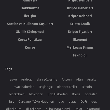
Anasayfa
Kripto Rehberi
Hakkımızda
Kripto Haberleri
İletişim
Kripto Rehberi
Şartlar ve Kullanım Koşulları
Kripto Analiz
Gizlilik Sözleşmesi
Kripto Fiyatları
Çerez Politikası
Ekonomi
Künye
Merkezsiz Finans
Teknoloji
Tags
aave
Airdrop
akıllı sözleşme
Altcoin
Altın
Analiz
avax haberleri
Başlangıç
Binance Delist
Bitcoin
blockchain
blokzincir
Bnb Haberleri
Borsa
borsalar
bsc
Cardano (ADA) Haberleri
dao
dapp
DeFi
dex
dijital euro
dijital para
dijital para birimi
Dolar
ekonomi