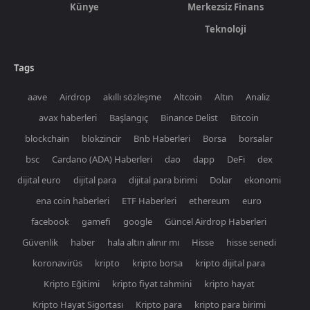
Künye
Merkezsiz Finans
Teknoloji
Tags
aave
Airdrop
akıllı sözleşme
Altcoin
Altın
Analiz
avax haberleri
Başlangıç
Binance Delist
Bitcoin
blockchain
blokzincir
Bnb Haberleri
Borsa
borsalar
bsc
Cardano (ADA) Haberleri
dao
dapp
DeFi
dex
dijital euro
dijital para
dijital para birimi
Dolar
ekonomi
ena coin haberleri
ETF Haberleri
ethereum
euro
facebook
gamefi
google
Güncel Airdrop Haberleri
Güvenlik
haber
hala altın alınır mı
Hisse
hisse senedi
koronavirüs
kripto
kripto borsa
kripto dijital para
Kripto Eğitimi
kripto fiyat tahmini
kripto hayat
Kripto Hayat Sigortası
Kripto para
kripto para birimi