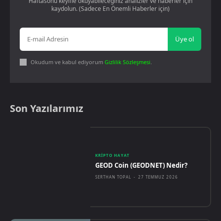
Haftasonu keyifle okuyabileceğiniz analizler ve haberler için
kaydolun. (Sadece En Önemli Haberler için)
Üye ol
Okudum ve kabul ediyorum
Gizlilik Sözleşmesi
.
Son Yazılarımız
KRIPTO HAYAT
GEOD Coin (GEODNET) Nedir?
SERTHAN TOPAL
-
27 TEMMUZ 2026