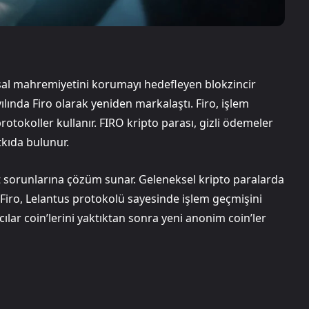
nansal mahremiyetini korumayı hedefleyen blokzincir
lında Firo olarak yeniden markalaştı. Firo, işlem
protokoller kullanır. FIRO kripto parası, gizli ödemeler
tkıda bulunur.
yet sorunlarına çözüm sunar. Geleneksel kripto paralarda
. Firo, Lelantus protokolü sayesinde işlem geçmişini
nıcılar coin’lerini yaktıktan sonra yeni anonim coin’ler