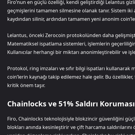
Firo’nun en güçlü özelliği, kendi geliştirdiği Lelantus gizli
geçmişlerini tamamen silmesine olanak tanır. Sistem iki aş
kaydından silinir, ardından tamamen yeni anonim coin’ler
Lelantus, önceki Zerocoin protokolünden daha gelişmişti
Matematiksel ispatlama sistemleri, işlemlerin geçerliliğini
Kullanıcılar herhangi bir miktarı anonimleştirebilir ve işl
Protokol, ring imzaları ve sıfır bilgi ispatları kullanarak 
coin’lerin kaynağı takip edilemez hale gelir. Bu özellikler,
kritik önem taşır.
Chainlocks ve 51% Saldırı Koruması
Firo, Chainlocks teknolojisiyle blokzincir güvenliğini g
blokları anında kesinleştirir ve çift harcama saldırıların