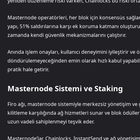
yeniden düzenleme riski varken, Chainlocks bu riski orta
Masternode operatörleri, her blok için konsensüs sağlar
yapı, 51% saldırılarına karşı ek koruma katmanı oluşturur
zamanda kendi güvenlik mekanizmalarını çalıştırır.
Anında işlem onayları, kullanıcı deneyimini iyileştirir ve ö
döndürülemeyeceğinden emin olarak hızlı kabul yapabilir
pratik hale getirir.
Masternode Sistemi ve Staking
Firo ağı, masternode sistemiyle merkezsiz yönetişim ve 
kilitleme karşılığında ağ hizmetleri sunar ve blok ödülleri
uzun vadeli sahiplenmeyi teşvik eder.
Masternode’lar, Chainlocks, InstantSend ve ağ yönetişimi g