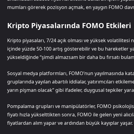
mumları görerek pozisyon açmak, en yaygın FOMO davran
Kripto Piyasalarında FOMO Etkileri
Kripto piyasaları, 7/24 açık olması ve yüksek volatilitesi
içinde yüzde 50-100 artış gösterebilir ve bu hareketler ya
yükseldiğinde “şimdi almazsam bir daha bu fırsatı bulama
Sosyal medya platformları, FOMO’nun yayılmasında katal
gruplarında yayılan abartılı iddialar, yatırımcıları etkil
yarın pişman olacak” gibi ifadeler, duygusal tepkiler yarat
Pompalama grupları ve manipülatörler, FOMO psikolojisin
fiyatı hızla yükselttikten sonra, FOMO ile gelen yeni alıcı
fiyatlardan alım yapar ve ardından büyük kayıplar yaşar.