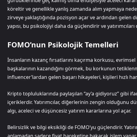
gördüklerinde geç kalmış olma endişesiyle aceleci kararl
köreltir ve genellikle yanlış zamanda alım yapmaya neden
zirveye yaklaştığında pozisyon açar ve ardından gelen düz
yapısı, bu psikolojiyi daha da güçlendirir ve yatırımcıları
FOMO’nun Psikolojik Temelleri
İnsanların kazanç fırsatlarını kaçırma korkusu, evrimsel
başkalarının kazandığını görmek, bu korkunun tetiklenm
influencer’lardan gelen başarı hikayeleri, kişileri hızlı h
Kripto topluluklarında paylaşılan “ay’a gidiyoruz” gibi 
içeriklerdir. Yatırımcılar, diğerlerinin zengin olduğunu d
algı, aceleci ve düşüncesiz yatırım kararlarına yol açar.
Belirsizlik ve bilgi eksikliği de FOMO’yu güçlendirir. Yat
anlamadan sadece fiyat hareketine bakarak işlem yapar.