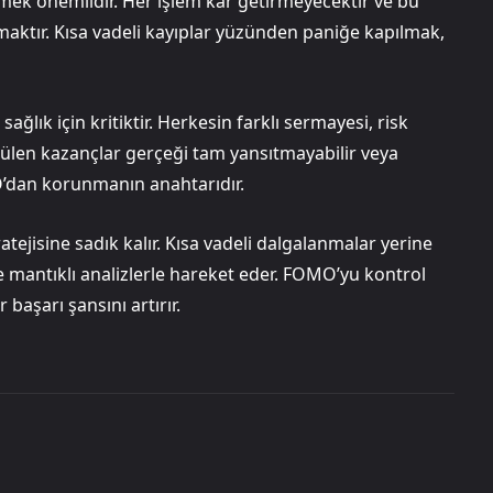
tmek önemlidir. Her işlem kar getirmeyecektir ve bu
maktır. Kısa vadeli kayıplar yüzünden paniğe kapılmak,
ğlık için kritiktir. Herkesin farklı sermayesi, risk
rülen kazançlar gerçeği tam yansıtmayabilir veya
O’dan korunmanın anahtarıdır.
ratejisine sadık kalır. Kısa vadeli dalgalanmalar yerine
e mantıklı analizlerle hareket eder. FOMO’yu kontrol
 başarı şansını artırır.