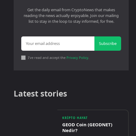
Get the daily email from CryptoNews that makes
reading the news actually enjoyable. Join our mailing
list to stay in the loop to stay informed, for free.
Subscribe
I've read and accept the
Privacy Policy
.
Latest stories
KRIPTO HAYAT
GEOD Coin (GEODNET)
Nedir?