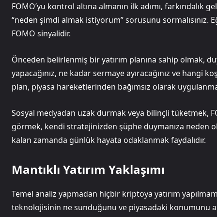
FOMO’yu kontrol altına almanın ilk adımı, farkındalık gel
“neden şimdi almak istiyorum” sorusunu sormalısınız. Eğ
FOMO sinyalidir.
Önceden belirlenmiş bir yatırım planına sahip olmak, duy
yapacağınız, ne kadar sermaye ayıracağınız ve hangi koşu
plan, piyasa hareketlerinden bağımsız olarak uygulanmal
Sosyal medyadan uzak durmak veya bilinçli tüketmek, FOM
görmek, kendi stratejinizden şüphe duymanıza neden olur
kalan zamanda günlük hayata odaklanmak faydalıdır.
Mantıklı Yatırım Yaklaşımı
Temel analiz yapmadan hiçbir kriptoya yatırım yapılmamal
teknolojisinin ne sunduğunu ve piyasadaki konumunu anl