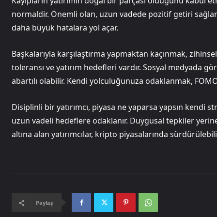
Kayıpların yatırımın doğal bir parçası olduğunu kabul e
normaldir. Önemli olan, uzun vadede pozitif getiri sağla
daha büyük hatalara yol açar.
Başkalarıyla karşılaştırma yapmaktan kaçınmak, zihinsel sa
toleransı ve yatırım hedefleri vardır. Sosyal medyada gö
abartılı olabilir. Kendi yolculuğunuza odaklanmak, FOM
Disiplinli bir yatırımcı, piyasa ne yaparsa yapsın kendi st
uzun vadeli hedeflere odaklanır. Duygusal tepkiler yerin
altına alan yatırımcılar, kripto piyasalarında sürdürülebilir
Paylaş