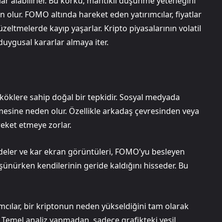
ar alabilirler. Bu korku, mantıklı düşünme yeteneğini
 olur. FOMO altında hareket eden yatırımcılar, fiyatlar
eltmelerde kayıp yaşarlar. Kripto piyasalarının volatil
 duygusal kararlar almaya iter.
 köklere sahip doğal bir tepkidir. Sosyal medyada
esine neden olur. Özellikle arkadaş çevresinden veya
areket etmeye zorlar.
ifadeler ve kar ekran görüntüleri, FOMO’yu besleyen
üşünürken kendilerinin geride kaldığını hisseder. Bu
ırımcılar, bir kriptonun neden yükseldiğini tam olarak
 Temel analiz yapmadan, sadece grafikteki yeşil