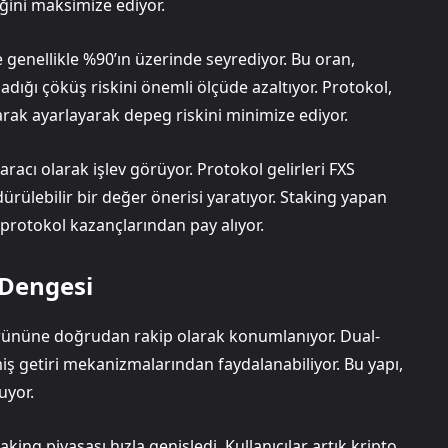
ğini maksimize ediyor.
genellikle %90’ın üzerinde seyrediyor. Bu oran,
ığı çöküş riskini önemli ölçüde azaltıyor. Protokol,
arak ayarlayarak depeg riskini minimize ediyor.
racı olarak işlev görüyor. Protokol gelirleri FXS
ürülebilir bir değer önerisi yaratıyor. Staking yapan
protokol kazançlarından pay alıyor.
 Dengesi
rününe doğrudan rakip olarak konumlanıyor. Dual-
iş getiri mekanizmalarından faydalanabiliyor. Bu yapı,
uyor.
ng piyasası hızla genişledi. Kullanıcılar artık kripto