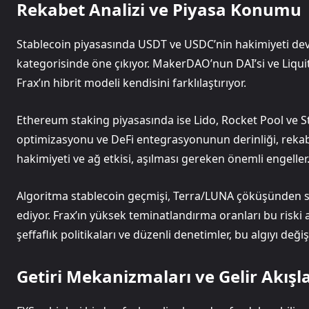
Rekabet Analizi ve Piyasa Konumu
Stablecoin piyasasında USDT ve USDC’nin hakimiyeti dev
kategorisinde öne çıkıyor. MakerDAO’nun DAI’si ve Liqui
Frax’ın hibrit modeli kendisini farklılaştırıyor.
Ethereum staking piyasasında ise Lido, Rocket Pool ve St
optimizasyonu ve DeFi entegrasyonunun derinliği, rekab
hakimiyeti ve ağ etkisi, aşılması gereken önemli engeller
Algoritma stablecoin geçmişi, Terra/LUNA çöküşünden s
ediyor. Frax’ın yüksek teminatlandırma oranları bu riski 
şeffaflık politikaları ve düzenli denetimler, bu algıyı değ
Getiri Mekanizmaları ve Gelir Akışla