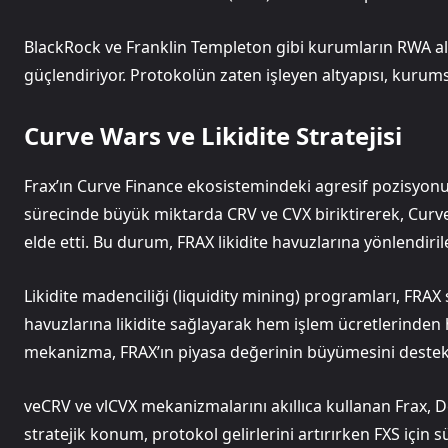
BlackRock ve Franklin Templeton gibi kurumların RWA ala
güçlendiriyor. Protokolün zaten işleyen altyapısı, kurums
Curve Wars ve Likidite Stratejisi
Frax’ın Curve Finance ekosistemindeki agresif pozisyonu
sürecinde büyük miktarda CRV ve CVX biriktirerek, Curve
elde etti. Bu durum, FRAX likidite havuzlarına yönlendirilen
Likidite madenciliği (liquidity mining) programları, FRAX s
havuzlarına likidite sağlayarak hem işlem ücretlerinden
mekanizma, FRAX’ın piyasa değerinin büyümesini destekl
veCRV ve vlCVX mekanizmalarını akıllıca kullanan Frax, DeF
stratejik konum, protokol gelirlerini artırırken FXS için 