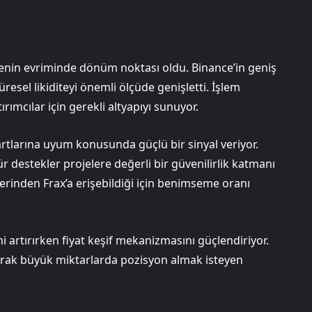
ojenin evriminde dönüm noktası oldu. Binance’in geniş
resel likiditeyi önemli ölçüde genişletti. İşlem
tırımcılar için gerekli altyapıyı sunuyor.
artlarına uyum konusunda güçlü bir sinyal veriyor.
tür destekler projelere değerli bir güvenilirlik katmanı
üzerinden Frax’a erişebildiği için benimseme oranı
ini artırırken fiyat keşif mekanizmasını güçlendiriyor.
yarak büyük miktarlarda pozisyon almak isteyen