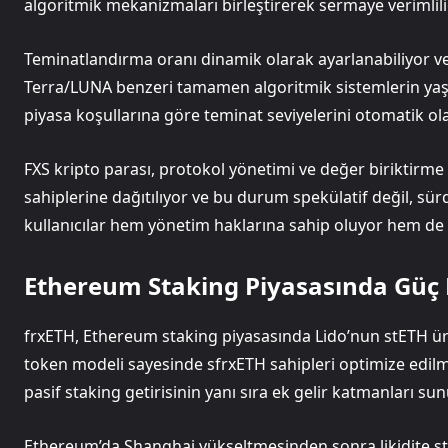
algoritmik mekanizmaları birleştirerek sermaye verimlili
Teminatlandırma oranı dinamik olarak ayarlanabiliyor ve 
Terra/LUNA benzeri tamamen algoritmik sistemlerin yaşad
piyasa koşullarına göre teminat seviyelerini otomatik ol
FXS kripto parası, protokol yönetimi ve değer biriktirme a
sahiplerine dağıtılıyor ve bu durum spekülatif değil, sürd
kullanıcılar hem yönetim haklarına sahip oluyor hem de 
Ethereum Staking Piyasasında Güç
frxETH, Ethereum staking piyasasında Lido’nun stETH ü
token modeli sayesinde sfrxETH sahipleri optimize edilm
pasif staking getirisinin yanı sıra ek gelir katmanları sun
Ethereum’da Shanghai yükseltmesinden sonra likidite staki