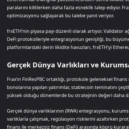
paralarını kilitlerken daha fazla esneklik talep ediyor. F
optimizasyonu sağlayarak bu talebe yanıt veriyor.
frxETH’nin piyasa payı düzenli olarak artıyor. Validator ağı
DeFi protokolleriyle entegrasyonun genişliği, bu büyüme
platformlardaki derin likidite havuzları, frxETH’yi Ether
Gerçek Dünya Varlıkları ve Kurums
Frax’ın FinResPBC ortaklığı, protokole geleneksel finans
bonolarına yapılan yatırımlar, stablecoin teminatını çeşitl
yüksek olduğu dönemlerde bu stratejinin değeri daha da
Gerçek dünya varlıklarının (RWA) entegrasyonu, kurumsal 
varlıklarla çalışmak, regülasyon risklerini azaltırken pro
finans ile merkezsiz finans (DeFi) arasında köprü kurara