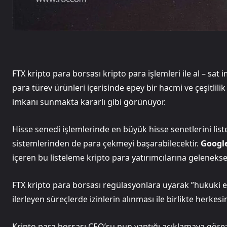
FTX kripto para borsası kripto para işlemleri ile al – sat 
para türev ürünleri içerisinde epey bir hacmi ve çeşitlilik
imkanı sunmakta kararlı gibi görünüyor.
Hisse senedi işlemlerinde en büyük hisse senetlerini lis
sistemlerinden de para çekmeyi başarabilecektir.
Googl
içeren bu listeleme kripto para yatırımcılarına gelenek
FTX kripto para borsası regülasyonlara uyarak ”hukuki e
ilerleyen süreçlerde izinlerin alınması ile birlikte herke
Kripto para borsası CEO’su nun yaptığı açıklamaya göre: ”