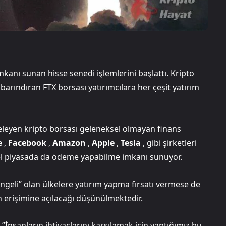
imkanı sunan hisse senedi işlemlerini başlattı. Kripto
 barındıran FTX borsası yatırımcılara her çeşit yatırım
teleyen kripto borsası geleneksel olmayan finans
e
,
Facebook
,
Amazon
,
Apple
,
Tesla
, gibi şirketleri
sel piyasada da ödeme yapabilme imkanı sunuyor.
ngeli” olan ülkelere yatırım yapma fırsatı vermese de
sin erişimine açılacağı düşünülmektedir.
İnsanların ihtiyaçlarını karşılamak için yaptığımız bu