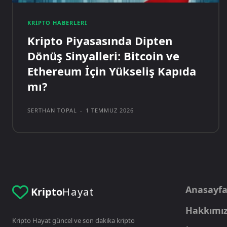
KRIPTO HABERLERI
Kripto Piyasasında Dipten
Dönüş Sinyalleri: Bitcoin ve
Ethereum İçin Yükseliş Kapıda
mı?
SERTHAN TOPAL
-
1 TEMMUZ 2026
Anasayf
Kripto
Hayat
Hakkımı
Kripto Hayat güncel ve son dakika kripto