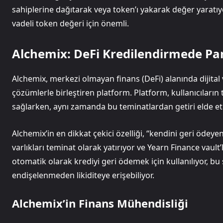
sahiplerine dağıtarak veya token’ı yakarak değer yarat
vadeli token değeri için önemli.
Alchemix: DeFi Kredilendirmede P
Alchemix, merkezi olmayan finans (DeFi) alanında dijital v
çözümlerle birleştiren platform. Platform, kullanıcıların 
sağlarken, aynı zamanda bu teminatlardan getiri elde et
Alchemix’in en dikkat çekici özelliği, “kendini geri ödeye
varlıkları teminat olarak yatırıyor ve Yearn Finance vault’
otomatik olarak krediyi geri ödemek için kullanılıyor, b
endişelenmeden likiditeye erişebiliyor.
Alchemix’in Finans Mühendisliği