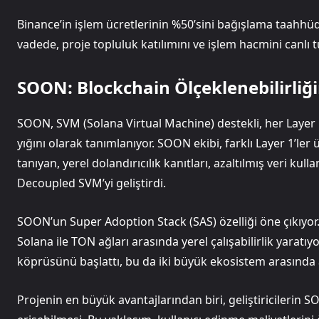
Binance’in işlem ücretlerinin %50’sini bağışlama taahh
vadede, proje topluluk katılımını ve işlem hacmini canlı
SOON: Blockchain Ölçeklenebilirliğ
SOON, SVM (Solana Virtual Machine) destekli, her Layer
yığını olarak tanımlanıyor. SOON ekibi, farklı Layer 1’le
tanıyan, yerel dolandırıcılık kanıtları, azaltılmış veri kul
Decoupled SVM’yi geliştirdi.
SOON’un Super Adoption Stack (SAS) özelliği öne çıkıyor.
Solana ile TON ağları arasında yerel çalışabilirlik yaratı
köprüsünü başlattı, bu da iki büyük ekosistem arasında ak
Projenin en büyük avantajlarından biri, geliştiricilerin