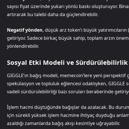
sayısı fiyat üzerinde yukarı yönlü baskı oluşturuyor. Binan
artırarak bu talebi daha da güçlendirebilir.
Negatif yönden
, düşük arz token’ı büyük yatırımcılar
getiriyor. Sadece birkaç büyük sahip, toplam arzın önemli 
yönlendirebilir.
Sosyal Etki Modeli ve Sürdürülebilirlik
GIGGLE’ın bağış modeli, memecoin’lere yeni perspektif g
spekülasyon ve topluluk eğlencesi odaklıyken, GIGGLE s
vadeli sürdürülebilirliği bazı soruları beraberinde getiriy
İşlem hacmi düştüğünde bağışlar da azalacak. Bu durum
için sürekli yüksek işlem hacmine ihtiyaç duyduğu anlamı
azaldığı zamanlarda bağış akışı kesintiye uğrayabilir.