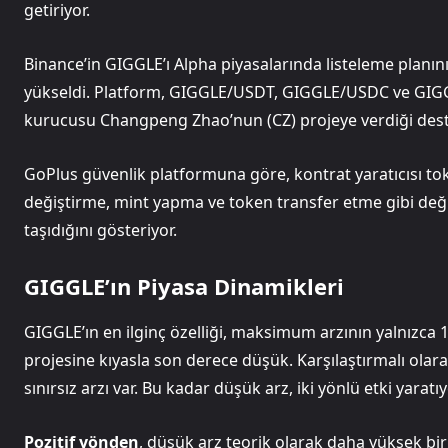
getiriyor.
Binance’in GIGGLE’ı Alpha piyasalarında listeleme planı
yükseldi. Platform, GIGGLE/USDT, GIGGLE/USDC ve GIGGLE
kurucusu Changpeng Zhao’nun (CZ) projeye verdiği dest
GoPlus güvenlik platformuna göre, kontrat yaratıcısı tok
değiştirme, mint yapma ve token transfer etme gibi değiş
taşıdığını gösteriyor.
GIGGLE’ın Piyasa Dinamikleri
GIGGLE’ın en ilginç özelliği, maksimum arzının yalnızca 
projesine kıyasla son derece düşük. Karşılaştırmalı ola
sınırsız arzı var. Bu kadar düşük arz, iki yönlü etki yaratıy
Pozitif yönden
, düşük arz teorik olarak daha yüksek biri