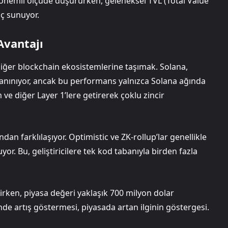
i önemli ölçüde düşürürken, geleneksel TVL (Total Value
ç sunuyor.
Avantajı
diğer blockchain ekosistemlerine taşımak. Solana,
 tanınıyor, ancak bu performans yalnızca Solana ağında
 ve diğer Layer 1’lere getirerek çoklu zincir
n farklılaşıyor. Optimistic ve ZK-rollup’lar genellikle
or. Bu, geliştiricilere tek kod tabanıyla birden fazla
irken, piyasa değeri yaklaşık 700 milyon dolar
de artış göstermesi, piyasada artan ilginin göstergesi.