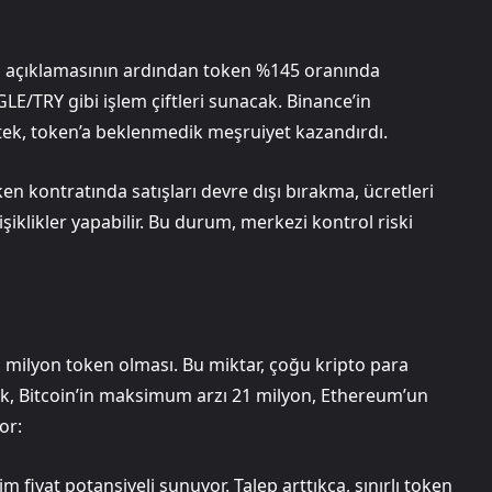
nı açıklamasının ardından token %145 oranında
/TRY gibi işlem çiftleri sunacak. Binance’in
ek, token’a beklenmedik meşruiyet kazandırdı.
en kontratında satışları devre dışı bırakma, ücretleri
iklikler yapabilir. Bu durum, merkezi kontrol riski
1 milyon token olması. Bu miktar, çoğu kripto para
rak, Bitcoin’in maksimum arzı 21 milyon, Ethereum’un
or:
m fiyat potansiyeli sunuyor. Talep arttıkça, sınırlı token