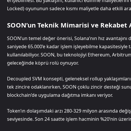
erişebilmesi. Bu yaklaşım, kullanıcı edinme maliyetlerin
Locked) oyununun sadece kısmı maliyetle daha etkili ara
SOON’un Teknik Mimarisi ve Rekabet 
SOON’un temel değer önerisi, Solana’nın hız avantajını 
saniyede 65.000’e kadar işlem işleyebilme kapasitesiyle
kullanılabiliyor. SOON, bu teknolojiyi Ethereum, Arbitrum
geleceğinde köprü rolü oynuyor.
Decoupled SVM konsepti, geleneksel rollup yaklaşımlarında
tek zincire odaklanırken, SOON çoklu zincir desteği sunuy
blockchain’de uygulama dağıtma imkanı veriyor.
Token’ın dolaşımdaki arzı 280-329 milyon arasında değiş
seviyesinde. Son 24 saatte işlem hacminin %20’nin üzerin