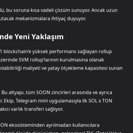
üdü, bu soruna kısa vadeli çözüm sunuyor. Ancak uzun
 tutacak mekanizmalara ihtiyaç duyuyor.
inde Yeni Yaklaşım
 1 blockchain’e yüksek performans sağlayan rollup
r üzerinde SVM rollup’larının kurulmasına olanak
lanılabilirliği maliyeti ve yatay ölçekleme kapasitesi sunan
 Bu altyapı, tüm SOON zincirleri arasında ve ayrıca
yor. Ekip, Telegram mini uygulamasıyla ilk SOL x TON
ıcı varlık transferi sağlıyor.
 SOON ekosisteminden ayrılmadan kullanıcılara