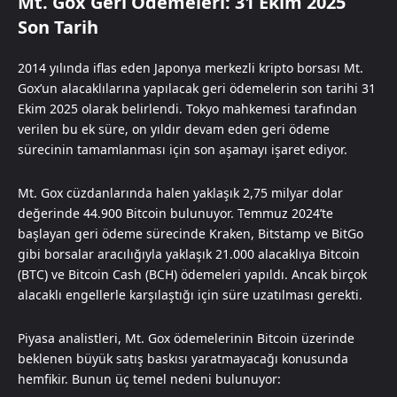
Mt. Gox Geri Ödemeleri: 31 Ekim 2025
Son Tarih
2014 yılında iflas eden Japonya merkezli kripto borsası Mt.
Gox’un alacaklılarına yapılacak geri ödemelerin son tarihi 31
Ekim 2025 olarak belirlendi. Tokyo mahkemesi tarafından
verilen bu ek süre, on yıldır devam eden geri ödeme
sürecinin tamamlanması için son aşamayı işaret ediyor.
Mt. Gox cüzdanlarında halen yaklaşık 2,75 milyar dolar
değerinde 44.900 Bitcoin bulunuyor. Temmuz 2024’te
başlayan geri ödeme sürecinde Kraken, Bitstamp ve BitGo
gibi borsalar aracılığıyla yaklaşık 21.000 alacaklıya Bitcoin
(BTC) ve Bitcoin Cash (BCH) ödemeleri yapıldı. Ancak birçok
alacaklı engellerle karşılaştığı için süre uzatılması gerekti.
Piyasa analistleri, Mt. Gox ödemelerinin Bitcoin üzerinde
beklenen büyük satış baskısı yaratmayacağı konusunda
hemfikir. Bunun üç temel nedeni bulunuyor: