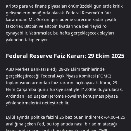
Kripto para ve finans piyasaları önümüzdeki günlerde kritik
gelişmelerin odağında olacak. Federal Reserve’ün faiz
kararından Mt. Gox’un geri ödeme sürecine kadar çeşitli
faktörler, Bitcoin ve altcoin fiyatlarında belirleyici rol
oynayabilir. Yatırımcılar, bu hafta gerçekleşecek olayları
yakından takip ediyor.
Federal Reserve Faiz Kararı: 29 Ekim 2025
ABD Merkez Bankası (Fed), 28-29 Ekim tarihlerinde
gerçekleştireceği Federal Açık Piyasa Komitesi (FOMC)
toplantısının ardından faiz kararını açıklayacak. Karar, 29
Ekim Çarşamba günü Türkiye saatiyle 21.00’de duyurulacak.
Ardından Fed Başkanı Jerome Powell’ın konuşması piyasa
yönlendirmelerini netleştirebilir.
Eylül ayında politika faizini 25 baz puan indirerek %4,00-4,25
aralığına çeken Fed, bu toplantıda nasıl bir adım atacağı
konusunda piyasalarda büyük merak yaratıyor. CME