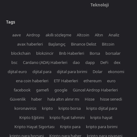
Teknoloji
Tags
aave
Airdrop
akıllı sözleşme
Altcoin
Altın
Analiz
avax haberleri
Başlangıç
Binance Delist
Bitcoin
blockchain
blokzincir
Bnb Haberleri
Borsa
borsalar
bsc
Cardano (ADA) Haberleri
dao
dapp
DeFi
dex
dijital euro
dijital para
dijital para birimi
Dolar
ekonomi
ena coin haberleri
ETF Haberleri
ethereum
euro
facebook
gamefi
google
Güncel Airdrop Haberleri
Güvenlik
haber
hala altın alınır mı
Hisse
hisse senedi
koronavirüs
kripto
kripto borsa
kripto dijital para
Kripto Eğitimi
kripto fiyat tahmini
kripto hayat
Kripto Hayat Sigortası
Kripto para
kripto para birimi
kripto para borsasi
Kripto para haber
kripto para piyasasi