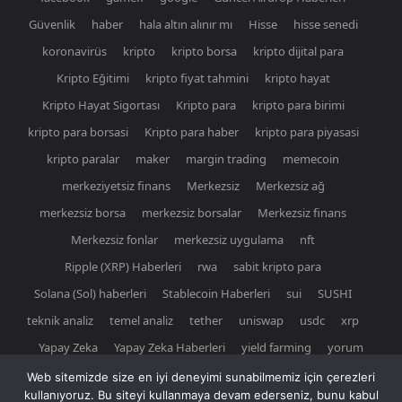
Güvenlik
haber
hala altın alınır mı
Hisse
hisse senedi
koronavirüs
kripto
kripto borsa
kripto dijital para
Kripto Eğitimi
kripto fiyat tahmini
kripto hayat
Kripto Hayat Sigortası
Kripto para
kripto para birimi
kripto para borsasi
Kripto para haber
kripto para piyasasi
kripto paralar
maker
margin trading
memecoin
merkeziyetsiz finans
Merkezsiz
Merkezsiz ağ
merkezsiz borsa
merkezsiz borsalar
Merkezsiz finans
Merkezsiz fonlar
merkezsiz uygulama
nft
Ripple (XRP) Haberleri
rwa
sabit kripto para
Solana (Sol) haberleri
Stablecoin Haberleri
sui
SUSHI
teknik analiz
temel analiz
tether
uniswap
usdc
xrp
Yapay Zeka
Yapay Zeka Haberleri
yield farming
yorum
Web sitemizde size en iyi deneyimi sunabilmemiz için çerezleri
kullanıyoruz. Bu siteyi kullanmaya devam ederseniz, bunu kabul