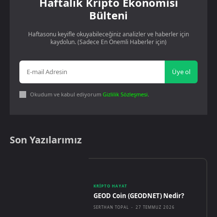
Haftalık Kripto Ekonomisi
Bülteni
Haftasonu keyifle okuyabileceğiniz analizler ve haberler için
kaydolun. (Sadece En Önemli Haberler için)
Üye ol
Okudum ve kabul ediyorum
Gizlilik Sözleşmesi
.
Son Yazılarımız
KRIPTO HAYAT
GEOD Coin (GEODNET) Nedir?
SERTHAN TOPAL
-
27 TEMMUZ 2026