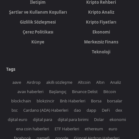
İletişim
Kripto Rehberi
Şartlar ve Kullanım Koşulları
Kripto Analiz
Gizlilik Sözleşmesi
Kripto Fiyatları
Çerez Politikası
Ekonomi
Künye
Merkezsiz Finans
Teknoloji
Tags
aave
Airdrop
akıllı sözleşme
Altcoin
Altın
Analiz
avax haberleri
Başlangıç
Binance Delist
Bitcoin
blockchain
blokzincir
Bnb Haberleri
Borsa
borsalar
bsc
Cardano (ADA) Haberleri
dao
dapp
DeFi
dex
dijital euro
dijital para
dijital para birimi
Dolar
ekonomi
ena coin haberleri
ETF Haberleri
ethereum
euro
facebook
gamefi
google
Güncel Airdrop Haberleri