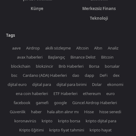
Künye
Merkezsiz Finans
Teknoloji
Tags
aave
Airdrop
akıllı sözleşme
Altcoin
Altın
Analiz
avax haberleri
Başlangıç
Binance Delist
Bitcoin
blockchain
blokzincir
Bnb Haberleri
Borsa
borsalar
bsc
Cardano (ADA) Haberleri
dao
dapp
DeFi
dex
dijital euro
dijital para
dijital para birimi
Dolar
ekonomi
ena coin haberleri
ETF Haberleri
ethereum
euro
facebook
gamefi
google
Güncel Airdrop Haberleri
Güvenlik
haber
hala altın alınır mı
Hisse
hisse senedi
koronavirüs
kripto
kripto borsa
kripto dijital para
Kripto Eğitimi
kripto fiyat tahmini
kripto hayat