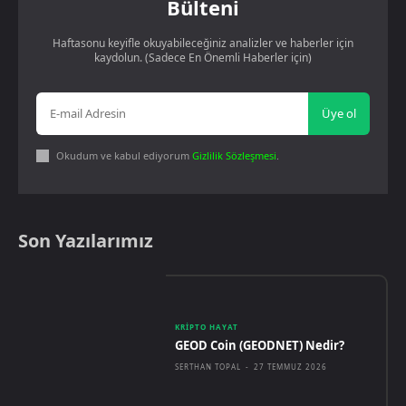
Bülteni
Haftasonu keyifle okuyabileceğiniz analizler ve haberler için
kaydolun. (Sadece En Önemli Haberler için)
Üye ol
Okudum ve kabul ediyorum
Gizlilik Sözleşmesi
.
Son Yazılarımız
KRIPTO HAYAT
GEOD Coin (GEODNET) Nedir?
SERTHAN TOPAL
-
27 TEMMUZ 2026