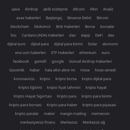
aave
Airdrop
akıllı sözleşme
Altcoin
Altın
Analiz
avax haberleri
Başlangıç
Binance Delist
Bitcoin
blockchain
blokzincir
Bnb Haberleri
Borsa
borsalar
bsc
Cardano (ADA) Haberleri
dao
dapp
DeFi
dex
dijital euro
dijital para
dijital para birimi
Dolar
ekonomi
ena coin haberleri
ETF Haberleri
ethereum
euro
facebook
gamefi
google
Güncel Airdrop Haberleri
Güvenlik
haber
hala altın alınır mı
Hisse
hisse senedi
koronavirüs
kripto
kripto borsa
kripto dijital para
Kripto Eğitimi
kripto fiyat tahmini
kripto hayat
Kripto Hayat Sigortası
Kripto para
kripto para birimi
kripto para borsasi
Kripto para haber
kripto para piyasasi
kripto paralar
maker
margin trading
memecoin
merkeziyetsiz finans
Merkezsiz
Merkezsiz ağ