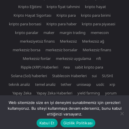
Kripto Eğitimi
kripto fiyat tahmini
kripto hayat
Kripto Hayat Sigortası
Kripto para
kripto para birimi
kripto para borsasi
Kripto para haber
kripto para piyasasi
kripto paralar
maker
margin trading
memecoin
merkeziyetsiz finans
Merkezsiz
Merkezsiz ağ
merkezsiz borsa
merkezsiz borsalar
Merkezsiz finans
Merkezsiz fonlar
merkezsiz uygulama
nft
Ripple (XRP) Haberleri
rwa
sabit kripto para
Solana (Sol) haberleri
Stablecoin Haberleri
sui
SUSHI
teknik analiz
temel analiz
tether
uniswap
usdc
xrp
Yapay Zeka
Yapay Zeka Haberleri
yield farming
yorum
Web sitemizde size en iyi deneyimi sunabilmemiz için çerezleri
kullanıyoruz. Bu siteyi kullanmaya devam ederseniz, bunu kabul
ettiğinizi varsayarız.
© Newspaper WordPress Theme by TagDiv
Kabul Et
Gizlilik Politikası