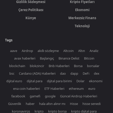
Gizlilik Sözleşmesi
Kripto Fiyatları
Çerez Politikası
Ekonomi
Künye
Merkezsiz Finans
Teknoloji
Tags
aave
Airdrop
akıllı sözleşme
Altcoin
Altın
Analiz
avax haberleri
Başlangıç
Binance Delist
Bitcoin
blockchain
blokzincir
Bnb Haberleri
Borsa
borsalar
bsc
Cardano (ADA) Haberleri
dao
dapp
DeFi
dex
dijital euro
dijital para
dijital para birimi
Dolar
ekonomi
ena coin haberleri
ETF Haberleri
ethereum
euro
facebook
gamefi
google
Güncel Airdrop Haberleri
Güvenlik
haber
hala altın alınır mı
Hisse
hisse senedi
koronavirüs
kripto
kripto borsa
kripto dijital para