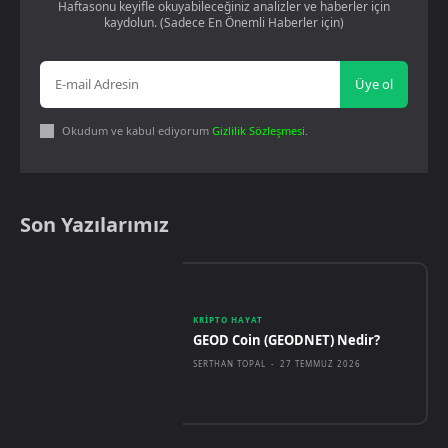
Haftasonu keyifle okuyabileceğiniz analizler ve haberler için
kaydolun. (Sadece En Önemli Haberler için)
Üye ol
Okudum ve kabul ediyorum
Gizlilik Sözleşmesi
.
Son Yazılarımız
KRIPTO HAYAT
GEOD Coin (GEODNET) Nedir?
SERTHAN TOPAL
-
27 TEMMUZ 2026