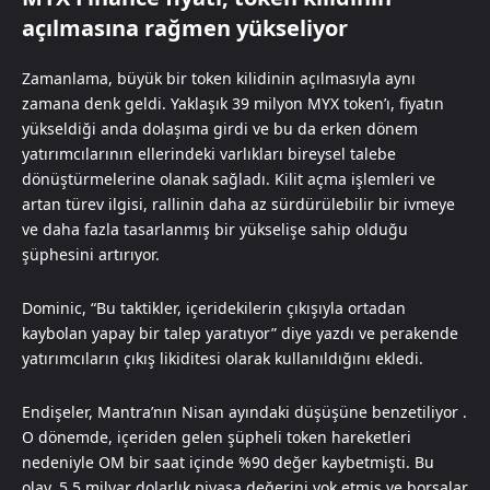
açılmasına rağmen yükseliyor
Zamanlama, büyük bir token kilidinin açılmasıyla aynı
zamana denk geldi. Yaklaşık 39 milyon MYX token’ı, fiyatın
yükseldiği anda dolaşıma girdi ve bu da erken dönem
yatırımcılarının ellerindeki varlıkları bireysel talebe
dönüştürmelerine olanak sağladı. Kilit açma işlemleri ve
artan türev ilgisi, rallinin daha az sürdürülebilir bir ivmeye
ve daha fazla tasarlanmış bir yükselişe sahip olduğu
şüphesini artırıyor.
Dominic, “Bu taktikler, içeridekilerin çıkışıyla ortadan
kaybolan yapay bir talep yaratıyor” diye yazdı ve perakende
yatırımcıların çıkış likiditesi olarak kullanıldığını ekledi.
Endişeler, Mantra’nın Nisan ayındaki düşüşüne benzetiliyor .
O dönemde, içeriden gelen şüpheli token hareketleri
nedeniyle OM bir saat içinde %90 değer kaybetmişti. Bu
olay, 5,5 milyar dolarlık piyasa değerini yok etmiş ve borsalar