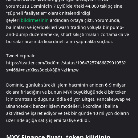
yorumcusu Dominic’in 7 Eylül’de X’teki 44.000 takipçisine
“şüpheli faaliyetler” olarak nitelendirdiği
şeyleri
bildirmesinin
ardından ortaya çıktı. Yorumunda,
balinaları ve içeridekileri wash trading yoluyla bir pump-
and-dump düzenlemekle, short sıkıştırmaları zorlamakla ve
borsalar arasında koordineli alım yapmakla suçladı.
Tweet orjinali:
https://twitter.com/0xd0m_/status/1964725748687901053?
s=46&t=nznXkss3debX8JIhNzHmzw
Dominic, günlük sürekli işlem hacminin aniden 6-9 milyar
dolara fırladığını ve bunun MYX büyüklüğündeki bir token
için orantısız olduğunu iddia ediyor. Bitget, PancakeSwap ve
Binance’deki benzer işlem modelleri, koordineli balina
aktivitesine işaret ediyor ve tek bir günde 10 milyon doların
üzerinde açığa satış işlemi tasfiye edildi.
MYX Finance fiyatı, token kilidinin