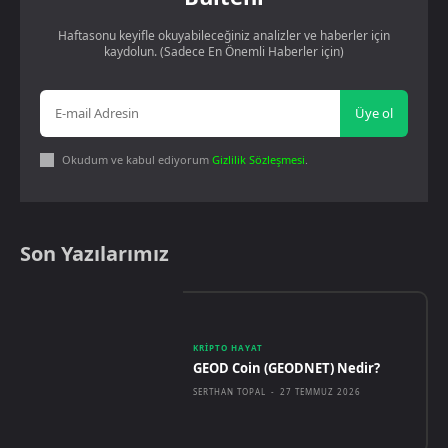
Haftasonu keyifle okuyabileceğiniz analizler ve haberler için
kaydolun. (Sadece En Önemli Haberler için)
Üye ol
Okudum ve kabul ediyorum
Gizlilik Sözleşmesi
.
Son Yazılarımız
KRIPTO HAYAT
GEOD Coin (GEODNET) Nedir?
SERTHAN TOPAL
-
27 TEMMUZ 2026