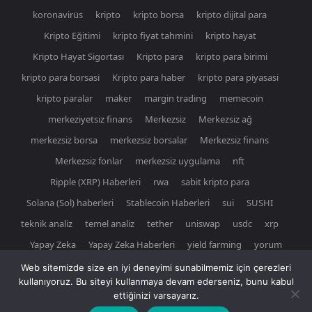
koronavirüs
kripto
kripto borsa
kripto dijital para
Kripto Eğitimi
kripto fiyat tahmini
kripto hayat
Kripto Hayat Sigortası
Kripto para
kripto para birimi
kripto para borsasi
Kripto para haber
kripto para piyasasi
kripto paralar
maker
margin trading
memecoin
merkeziyetsiz finans
Merkezsiz
Merkezsiz ağ
merkezsiz borsa
merkezsiz borsalar
Merkezsiz finans
Merkezsiz fonlar
merkezsiz uygulama
nft
Ripple (XRP) Haberleri
rwa
sabit kripto para
Solana (Sol) haberleri
Stablecoin Haberleri
sui
SUSHI
teknik analiz
temel analiz
tether
uniswap
usdc
xrp
Yapay Zeka
Yapay Zeka Haberleri
yield farming
yorum
Web sitemizde size en iyi deneyimi sunabilmemiz için çerezleri
kullanıyoruz. Bu siteyi kullanmaya devam ederseniz, bunu kabul
ettiğinizi varsayarız.