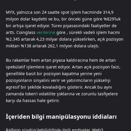
MYX, yalnızca son 24 saatte spot işlem hacminde 314,9
milyon dolar kaydetti ve bu, bir önceki güne göre %829’luk
bir artışa işaret ediyor. Türev piyasasındaki faaliyetler de
arttı. Coinglass
verilerine
göre , sürekli vadeli işlem hacmi
%2.345 artarak 4,23 milyar dolara yükselirken, açık pozisyon
miktarı %138 artarak 262,1 milyon dolara ulaştı.
Bu rakamlar hem artan piyasa kaldıracına hem de artan
spekülatif işlemlere işaret ediyor. Artan açık pozisyon faizi,
genellikle basit bir pozisyon kapatma yerine yeni
pozisyonların sinyalini verir ve yatırımcıların yükselişi
agresif bir şekilde kovaladığını gösterir. Ancak bu aynı
zamanda token’ı volatilite şoklarına ve zorunlu tasfiyelere
karşı da hassas hale getirir.
İçeriden bilgi manipülasyonu iddiaları
Rallinin sürdürülebilirliğiyle ilgili endişeler, Web3