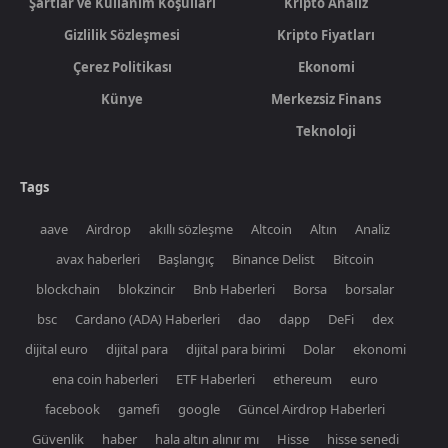
Şartlar ve Kullanım Koşulları
Kripto Analiz
Gizlilik Sözleşmesi
Kripto Fiyatları
Çerez Politikası
Ekonomi
Künye
Merkezsiz Finans
Teknoloji
Tags
aave
Airdrop
akıllı sözleşme
Altcoin
Altın
Analiz
avax haberleri
Başlangıç
Binance Delist
Bitcoin
blockchain
blokzincir
Bnb Haberleri
Borsa
borsalar
bsc
Cardano (ADA) Haberleri
dao
dapp
DeFi
dex
dijital euro
dijital para
dijital para birimi
Dolar
ekonomi
ena coin haberleri
ETF Haberleri
ethereum
euro
facebook
gamefi
google
Güncel Airdrop Haberleri
Güvenlik
haber
hala altın alınır mı
Hisse
hisse senedi