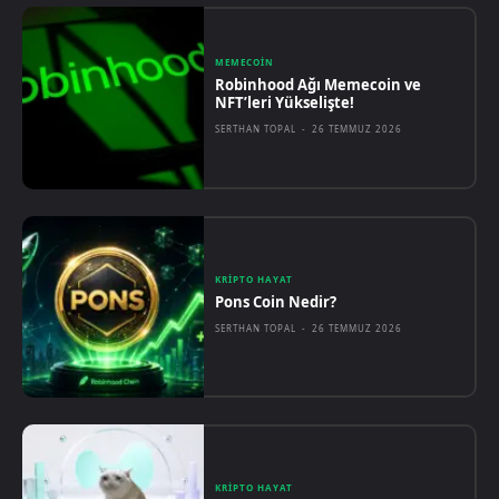
MEMECOIN
Robinhood Ağı Memecoin ve
NFT’leri Yükselişte!
SERTHAN TOPAL
-
26 TEMMUZ 2026
KRIPTO HAYAT
Pons Coin Nedir?
SERTHAN TOPAL
-
26 TEMMUZ 2026
KRIPTO HAYAT