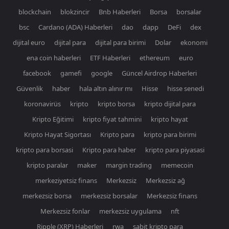
blockchain
blokzincir
Bnb Haberleri
Borsa
borsalar
bsc
Cardano (ADA) Haberleri
dao
dapp
DeFi
dex
dijital euro
dijital para
dijital para birimi
Dolar
ekonomi
ena coin haberleri
ETF Haberleri
ethereum
euro
facebook
gamefi
google
Güncel Airdrop Haberleri
Güvenlik
haber
hala altın alınır mı
Hisse
hisse senedi
koronavirüs
kripto
kripto borsa
kripto dijital para
Kripto Eğitimi
kripto fiyat tahmini
kripto hayat
Kripto Hayat Sigortası
Kripto para
kripto para birimi
kripto para borsasi
Kripto para haber
kripto para piyasasi
kripto paralar
maker
margin trading
memecoin
merkeziyetsiz finans
Merkezsiz
Merkezsiz ağ
merkezsiz borsa
merkezsiz borsalar
Merkezsiz finans
Merkezsiz fonlar
merkezsiz uygulama
nft
Ripple (XRP) Haberleri
rwa
sabit kripto para