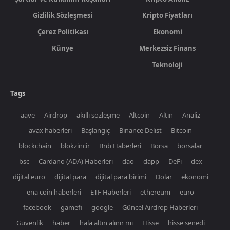
Gizlilik Sözleşmesi
Kripto Fiyatları
Çerez Politikası
Ekonomi
Künye
Merkezsiz Finans
Teknoloji
Tags
aave
Airdrop
akıllı sözleşme
Altcoin
Altın
Analiz
avax haberleri
Başlangıç
Binance Delist
Bitcoin
blockchain
blokzincir
Bnb Haberleri
Borsa
borsalar
bsc
Cardano (ADA) Haberleri
dao
dapp
DeFi
dex
dijital euro
dijital para
dijital para birimi
Dolar
ekonomi
ena coin haberleri
ETF Haberleri
ethereum
euro
facebook
gamefi
google
Güncel Airdrop Haberleri
Güvenlik
haber
hala altın alınır mı
Hisse
hisse senedi