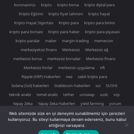
koronavirüs
kripto
kripto borsa
kripto dijital para
Kripto Eğitimi
kripto fiyat tahmini
kripto hayat
Kripto Hayat Sigortası
Kripto para
kripto para birimi
kripto para borsasi
Kripto para haber
kripto para piyasasi
kripto paralar
maker
margin trading
memecoin
merkeziyetsiz finans
Merkezsiz
Merkezsiz ağ
merkezsiz borsa
merkezsiz borsalar
Merkezsiz finans
Merkezsiz fonlar
merkezsiz uygulama
nft
Ripple (XRP) Haberleri
rwa
sabit kripto para
Solana (Sol) haberleri
Stablecoin Haberleri
sui
SUSHI
teknik analiz
temel analiz
tether
uniswap
usdc
xrp
Yapay Zeka
Yapay Zeka Haberleri
yield farming
yorum
Web sitemizde size en iyi deneyimi sunabilmemiz için çerezleri
kullanıyoruz. Bu siteyi kullanmaya devam ederseniz, bunu kabul
ettiğinizi varsayarız.
© Newspaper WordPress Theme by TagDiv