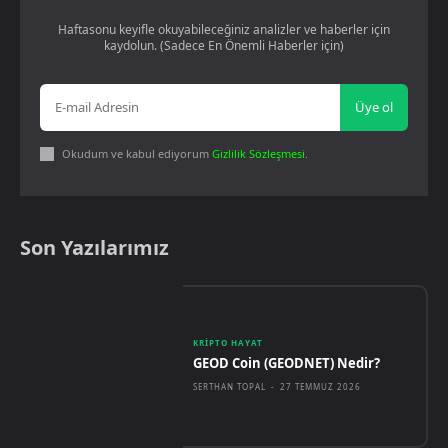
Haftasonu keyifle okuyabileceğiniz analizler ve haberler için
kaydolun. (Sadece En Önemli Haberler için)
Üye ol
Okudum ve kabul ediyorum
Gizlilik Sözleşmesi
.
Son Yazılarımız
KRIPTO HAYAT
GEOD Coin (GEODNET) Nedir?
SERTHAN TOPAL
-
27 TEMMUZ 2026