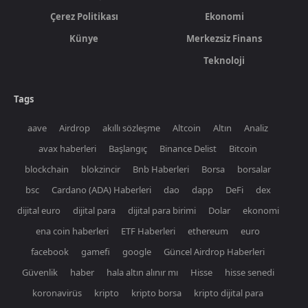
Çerez Politikası
Ekonomi
Künye
Merkezsiz Finans
Teknoloji
Tags
aave
Airdrop
akıllı sözleşme
Altcoin
Altın
Analiz
avax haberleri
Başlangıç
Binance Delist
Bitcoin
blockchain
blokzincir
Bnb Haberleri
Borsa
borsalar
bsc
Cardano (ADA) Haberleri
dao
dapp
DeFi
dex
dijital euro
dijital para
dijital para birimi
Dolar
ekonomi
ena coin haberleri
ETF Haberleri
ethereum
euro
facebook
gamefi
google
Güncel Airdrop Haberleri
Güvenlik
haber
hala altın alınır mı
Hisse
hisse senedi
koronavirüs
kripto
kripto borsa
kripto dijital para