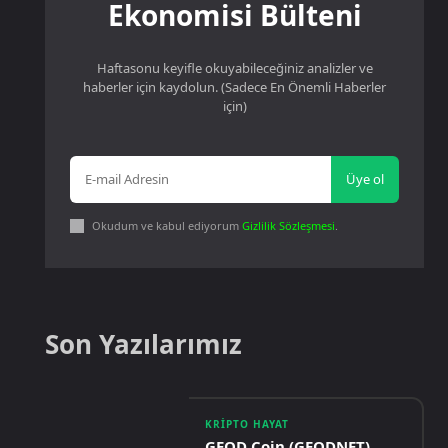
Ekonomisi Bülteni
Haftasonu keyifle okuyabileceğiniz analizler ve
haberler için kaydolun. (Sadece En Önemli Haberler
için)
Üye ol
Okudum ve kabul ediyorum
Gizlilik Sözleşmesi
.
Son Yazılarımız
KRIPTO HAYAT
GEOD Coin (GEODNET)