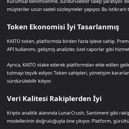
Kurumsal benimsenme, sürdürülebilir talep yaratıyor. Bir
müşteriler uzun vadeli sözleşmeler yapıyor. Bu istikrarlı t
Token Ekonomisi İyi Tasarlanmış
KAITO token, platformda birden fazla işleve sahip. Prem
API kullanımı, gelişmiş analizler, özel raporlar gibi hizmetl
Ayrıca, KAITO stake ederek platformdan elde edilen gelir
tutmayı teşvik ediyor. Token sahipleri, yönetişim kararla
sürdürülebilir kılıyor.
Veri Kalitesi Rakiplerden İyi
Kripto analitik alanında LunarCrush, Santiment gibi rakipl
modellerinin doğruluğuyla öne çıkıyor. Platform, gürültüy