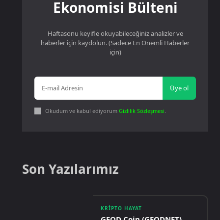
Ekonomisi Bülteni
Haftasonu keyifle okuyabileceğiniz analizler ve
haberler için kaydolun. (Sadece En Önemli Haberler
için)
Üye ol
Okudum ve kabul ediyorum
Gizlilik Sözleşmesi
.
Son Yazılarımız
KRIPTO HAYAT
GEOD Coin (GEODNET)