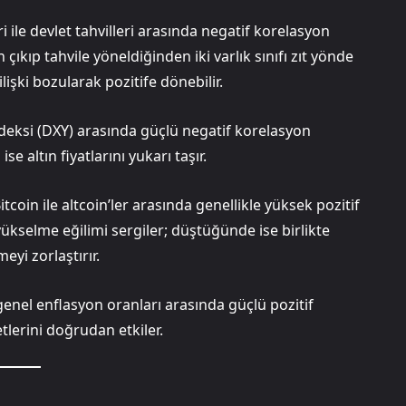
i ile devlet tahvilleri arasında negatif korelasyon
çıkıp tahvile yöneldiğinden iki varlık sınıfı zıt yönde
şki bozularak pozitife dönebilir.
deksi (DXY) arasında güçlü negatif korelasyon
e altın fiyatlarını yukarı taşır.
tcoin ile altcoin’ler arasında genellikle yüksek pozitif
yükselme eğilimi sergiler; düştüğünde ise birlikte
eyi zorlaştırır.
 genel enflasyon oranları arasında güçlü pozitif
etlerini doğrudan etkiler.