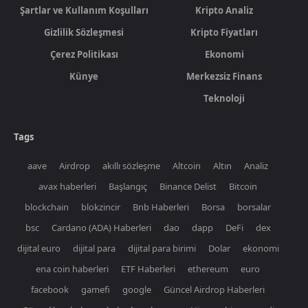
Şartlar ve Kullanım Koşulları
Kripto Analiz
Gizlilik Sözleşmesi
Kripto Fiyatları
Çerez Politikası
Ekonomi
Künye
Merkezsiz Finans
Teknoloji
Tags
aave
Airdrop
akıllı sözleşme
Altcoin
Altın
Analiz
avax haberleri
Başlangıç
Binance Delist
Bitcoin
blockchain
blokzincir
Bnb Haberleri
Borsa
borsalar
bsc
Cardano (ADA) Haberleri
dao
dapp
DeFi
dex
dijital euro
dijital para
dijital para birimi
Dolar
ekonomi
ena coin haberleri
ETF Haberleri
ethereum
euro
facebook
gamefi
google
Güncel Airdrop Haberleri