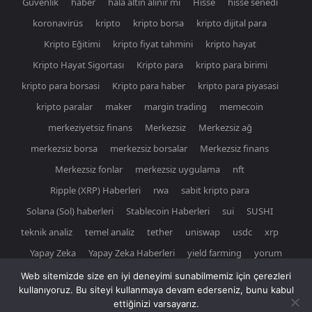
Güvenlik
haber
hala altın alınır mı
Hisse
hisse senedi
koronavirüs
kripto
kripto borsa
kripto dijital para
Kripto Eğitimi
kripto fiyat tahmini
kripto hayat
Kripto Hayat Sigortası
Kripto para
kripto para birimi
kripto para borsasi
Kripto para haber
kripto para piyasasi
kripto paralar
maker
margin trading
memecoin
merkeziyetsiz finans
Merkezsiz
Merkezsiz ağ
merkezsiz borsa
merkezsiz borsalar
Merkezsiz finans
Merkezsiz fonlar
merkezsiz uygulama
nft
Ripple (XRP) Haberleri
rwa
sabit kripto para
Solana (Sol) haberleri
Stablecoin Haberleri
sui
SUSHI
teknik analiz
temel analiz
tether
uniswap
usdc
xrp
Yapay Zeka
Yapay Zeka Haberleri
yield farming
yorum
Web sitemizde size en iyi deneyimi sunabilmemiz için çerezleri
kullanıyoruz. Bu siteyi kullanmaya devam ederseniz, bunu kabul
ettiğinizi varsayarız.