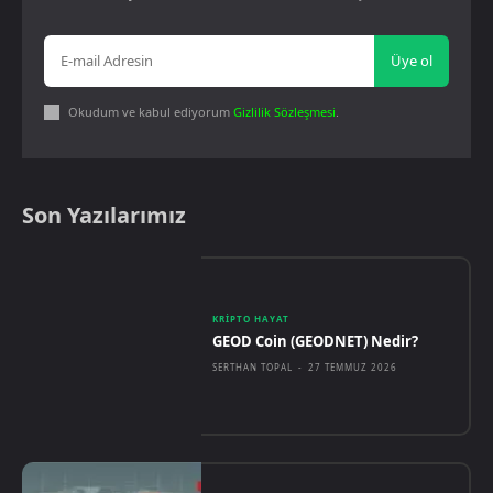
Üye ol
Okudum ve kabul ediyorum
Gizlilik Sözleşmesi
.
Son Yazılarımız
KRIPTO HAYAT
GEOD Coin (GEODNET) Nedir?
SERTHAN TOPAL
-
27 TEMMUZ 2026