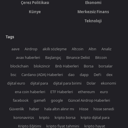
Çerez Politikası
Ekonomi
Künye
Merkezsiz Finans
Teknoloji
Tags
aave
Airdrop
akıllı sözleşme
Altcoin
Altın
Analiz
avax haberleri
Başlangıç
Binance Delist
Bitcoin
blockchain
blokzincir
Bnb Haberleri
Borsa
borsalar
bsc
Cardano (ADA) Haberleri
dao
dapp
DeFi
dex
dijital euro
dijital para
dijital para birimi
Dolar
ekonomi
ena coin haberleri
ETF Haberleri
ethereum
euro
facebook
gamefi
google
Güncel Airdrop Haberleri
Güvenlik
haber
hala altın alınır mı
Hisse
hisse senedi
koronavirüs
kripto
kripto borsa
kripto dijital para
Kripto Eğitimi
kripto fiyat tahmini
kripto hayat