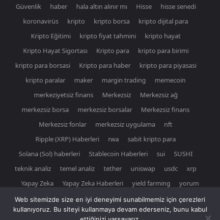
Güvenlik
haber
hala altın alınır mı
Hisse
hisse senedi
koronavirüs
kripto
kripto borsa
kripto dijital para
Kripto Eğitimi
kripto fiyat tahmini
kripto hayat
Kripto Hayat Sigortası
Kripto para
kripto para birimi
kripto para borsasi
Kripto para haber
kripto para piyasasi
kripto paralar
maker
margin trading
memecoin
merkeziyetsiz finans
Merkezsiz
Merkezsiz ağ
merkezsiz borsa
merkezsiz borsalar
Merkezsiz finans
Merkezsiz fonlar
merkezsiz uygulama
nft
Ripple (XRP) Haberleri
rwa
sabit kripto para
Solana (Sol) haberleri
Stablecoin Haberleri
sui
SUSHI
teknik analiz
temel analiz
tether
uniswap
usdc
xrp
Yapay Zeka
Yapay Zeka Haberleri
yield farming
yorum
Web sitemizde size en iyi deneyimi sunabilmemiz için çerezleri
kullanıyoruz. Bu siteyi kullanmaya devam ederseniz, bunu kabul
ettiğinizi varsayarız.