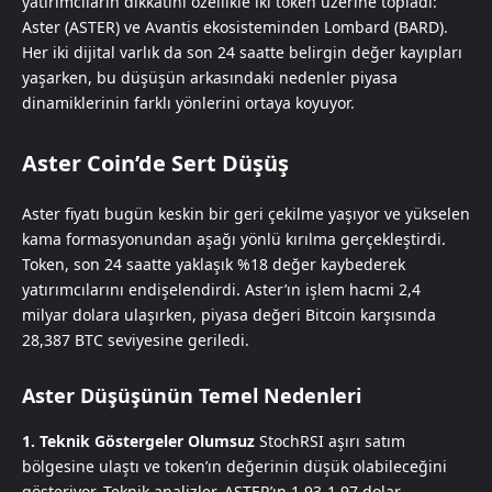
yatırımcıların dikkatini özellikle iki token üzerine topladı:
Aster (ASTER) ve Avantis ekosisteminden Lombard (BARD).
Her iki dijital varlık da son 24 saatte belirgin değer kayıpları
yaşarken, bu düşüşün arkasındaki nedenler piyasa
dinamiklerinin farklı yönlerini ortaya koyuyor.
Aster Coin’de Sert Düşüş
Aster fiyatı bugün keskin bir geri çekilme yaşıyor ve yükselen
kama formasyonundan aşağı yönlü kırılma gerçekleştirdi.
Token, son 24 saatte yaklaşık %18 değer kaybederek
yatırımcılarını endişelendirdi. Aster’ın işlem hacmi 2,4
milyar dolara ulaşırken, piyasa değeri Bitcoin karşısında
28,387 BTC seviyesine geriledi.
Aster Düşüşünün Temel Nedenleri
1. Teknik Göstergeler Olumsuz
StochRSI aşırı satım
bölgesine ulaştı ve token’ın değerinin düşük olabileceğini
gösteriyor. Teknik analizler, ASTER’ın 1,93-1,97 dolar