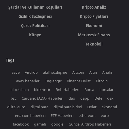
Şartlar ve Kullanım Koşulları
Kripto Analiz
Gizlilik Sözleşmesi
Kripto Fiyatları
Çerez Politikası
Ekonomi
Künye
Merkezsiz Finans
Teknoloji
Tags
aave
Airdrop
akıllı sözleşme
Altcoin
Altın
Analiz
avax haberleri
Başlangıç
Binance Delist
Bitcoin
blockchain
blokzincir
Bnb Haberleri
Borsa
borsalar
bsc
Cardano (ADA) Haberleri
dao
dapp
DeFi
dex
dijital euro
dijital para
dijital para birimi
Dolar
ekonomi
ena coin haberleri
ETF Haberleri
ethereum
euro
facebook
gamefi
google
Güncel Airdrop Haberleri