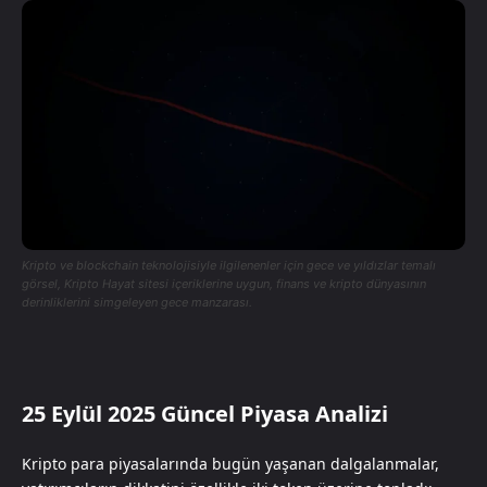
Kripto ve blockchain teknolojisiyle ilgilenenler için gece ve yıldızlar temalı
görsel, Kripto Hayat sitesi içeriklerine uygun, finans ve kripto dünyasının
derinliklerini simgeleyen gece manzarası.
25 Eylül 2025 Güncel Piyasa Analizi
Kripto para piyasalarında bugün yaşanan dalgalanmalar,