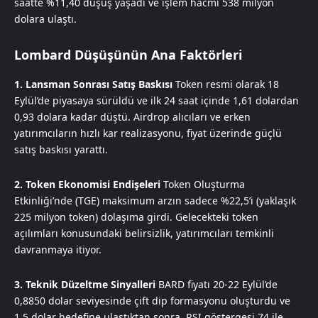
saatte %11,40 düşüş yaşadı ve işlem hacmi 538 milyon
dolara ulaştı.
Lombard Düşüşünün Ana Faktörleri
1. Lansman Sonrası Satış Baskısı
Token resmi olarak 18
Eylül’de piyasaya sürüldü ve ilk 24 saat içinde 1,61 dolardan
0,93 dolara kadar düştü. Airdrop alıcıları ve erken
yatırımcıların hızlı kar realizasyonu, fiyat üzerinde güçlü
satış baskısı yarattı.
2. Token Ekonomisi Endişeleri
Token Oluşturma
Etkinliği’nde (TGE) maksimum arzın sadece %22,5’i (yaklaşık
225 milyon token) dolaşıma girdi. Gelecekteki token
açılımları konusundaki belirsizlik, yatırımcıları temkinli
davranmaya itiyor.
3. Teknik Düzeltme Sinyalleri
BARD fiyatı 20-22 Eylül’de
0,8850 dolar seviyesinde çift dip formasyonu oluşturdu ve
1,5 dolar hedefine ulaştıktan sonra, RSI göstergesi 74 ile