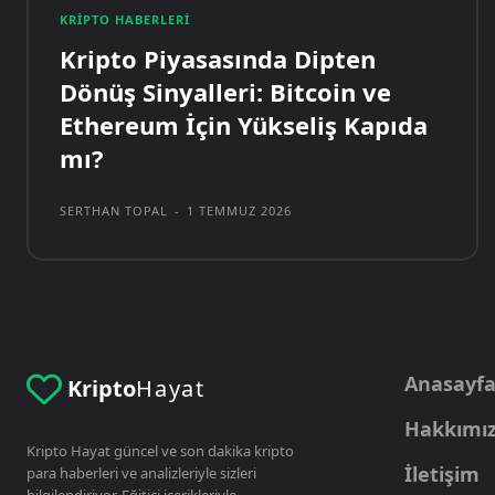
KRIPTO HABERLERI
Kripto Piyasasında Dipten
Dönüş Sinyalleri: Bitcoin ve
Ethereum İçin Yükseliş Kapıda
mı?
SERTHAN TOPAL
-
1 TEMMUZ 2026
Anasayf
Kripto
Hayat
Hakkımı
Kripto Hayat güncel ve son dakika kripto
İletişim
para haberleri ve analizleriyle sizleri
bilgilendiriyor. Eğitici içerikleriyle