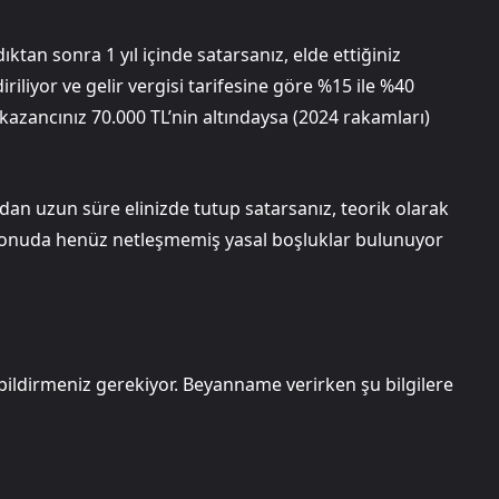
dıktan sonra 1 yıl içinde satarsanız, elde ettiğiniz
iliyor ve gelir vergisi tarifesine göre %15 ile %40
 kazancınız 70.000 TL’nin altındaysa (2024 rakamları)
ıldan uzun süre elinizde tutup satarsanız, teorik olarak
u konuda henüz netleşmemiş yasal boşluklar bulunuyor
 bildirmeniz gerekiyor. Beyanname verirken şu bilgilere