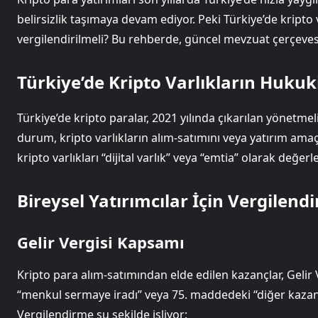
belirsizlik taşımaya devam ediyor. Peki Türkiye’de kripto 
vergilendirilmeli? Bu rehberde, güncel mevzuat çerçevesi
Türkiye’de Kripto Varlıkların Huku
Türkiye’de kripto paralar, 2021 yılında çıkarılan yönetme
durum, kripto varlıkların alım-satımını veya yatırım amaçl
kripto varlıkları “dijital varlık” veya “emtia” olarak değe
Bireysel Yatırımcılar İçin Vergilend
Gelir Vergisi Kapsamı
Kripto para alım-satımından elde edilen kazançlar, Gel
“menkul sermaye iradı” veya 75. maddedeki “diğer kazanç
Vergilendirme şu şekilde işliyor: