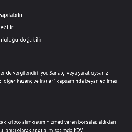
apılabilir
ebilir
lülüğü doğabilir
r de vergilendiriliyor. Sanatçı veya yaratıcıysanız
ız “diğer kazanç ve iratlar” kapsamında beyan edilmesi
cak kripto alım-satım hizmeti veren borsalar, aldıkları
llanıcı olarak spot alım-satımda KDV