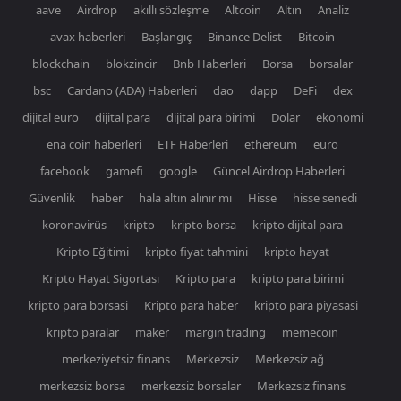
aave
Airdrop
akıllı sözleşme
Altcoin
Altın
Analiz
avax haberleri
Başlangıç
Binance Delist
Bitcoin
blockchain
blokzincir
Bnb Haberleri
Borsa
borsalar
bsc
Cardano (ADA) Haberleri
dao
dapp
DeFi
dex
dijital euro
dijital para
dijital para birimi
Dolar
ekonomi
ena coin haberleri
ETF Haberleri
ethereum
euro
facebook
gamefi
google
Güncel Airdrop Haberleri
Güvenlik
haber
hala altın alınır mı
Hisse
hisse senedi
koronavirüs
kripto
kripto borsa
kripto dijital para
Kripto Eğitimi
kripto fiyat tahmini
kripto hayat
Kripto Hayat Sigortası
Kripto para
kripto para birimi
kripto para borsasi
Kripto para haber
kripto para piyasasi
kripto paralar
maker
margin trading
memecoin
merkeziyetsiz finans
Merkezsiz
Merkezsiz ağ
merkezsiz borsa
merkezsiz borsalar
Merkezsiz finans