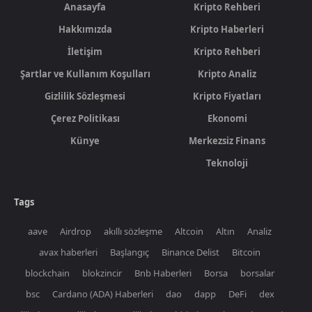
Anasayfa
Kripto Rehberi
Hakkımızda
Kripto Haberleri
İletişim
Kripto Rehberi
Şartlar ve Kullanım Koşulları
Kripto Analiz
Gizlilik Sözleşmesi
Kripto Fiyatları
Çerez Politikası
Ekonomi
Künye
Merkezsiz Finans
Teknoloji
Tags
aave
Airdrop
akıllı sözleşme
Altcoin
Altın
Analiz
avax haberleri
Başlangıç
Binance Delist
Bitcoin
blockchain
blokzincir
Bnb Haberleri
Borsa
borsalar
bsc
Cardano (ADA) Haberleri
dao
dapp
DeFi
dex