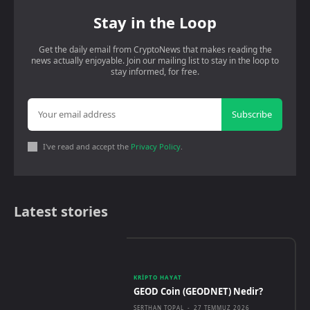
Stay in the Loop
Get the daily email from CryptoNews that makes reading the
news actually enjoyable. Join our mailing list to stay in the loop to
stay informed, for free.
Subscribe
I've read and accept the
Privacy Policy
.
Latest stories
KRIPTO HAYAT
GEOD Coin (GEODNET) Nedir?
SERTHAN TOPAL
-
27 TEMMUZ 2026