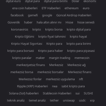
dijital euro
dijital para
dijital para birimi
Dolar
ekonomi
ena coin haberleri
ETF Haberleri
ethereum
euro
facebook
gamefi
google
Güncel Airdrop Haberleri
Güvenlik
haber
hala altın alınır mı
Hisse
hisse senedi
koronavirüs
kripto
kripto borsa
kripto dijital para
Kripto Eğitimi
kripto fiyat tahmini
kripto hayat
Kripto Hayat Sigortası
Kripto para
kripto para birimi
kripto para borsasi
Kripto para haber
kripto para piyasasi
kripto paralar
maker
margin trading
memecoin
merkeziyetsiz finans
Merkezsiz
Merkezsiz ağ
merkezsiz borsa
merkezsiz borsalar
Merkezsiz finans
Merkezsiz fonlar
merkezsiz uygulama
nft
Ripple (XRP) Haberleri
rwa
sabit kripto para
Solana (Sol) haberleri
Stablecoin Haberleri
sui
SUSHI
teknik analiz
temel analiz
tether
uniswap
usdc
xrp